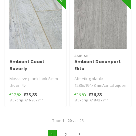
AMBIANT
Ambiant Coast
Ambiant Davenport
Beverly
Elite
Massieve plank look.8 mm
Afmeting plank:
dik en 4v
1286x194x8mmAantal zijden
V-groef: 4VGarantie
€33,83
€36,83
€37,82
€36,83
Woongebruik (jaren..
Stukprijs: €16,95 / m²
Stukprijs: €18,42 / m²
Toon
1
-
20
van 23
1
2