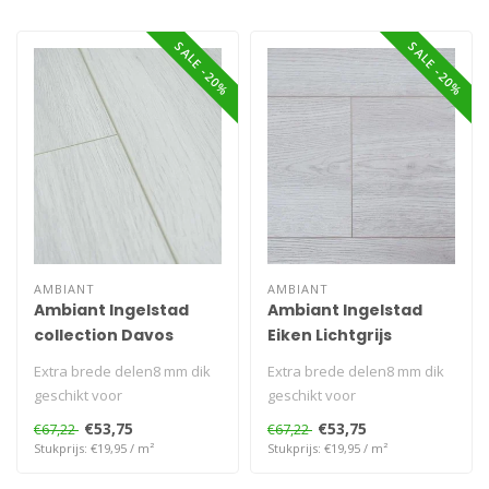
SALE -20%
SALE -20%
AMBIANT
AMBIANT
Ambiant Ingelstad
Ambiant Ingelstad
collection Davos
Eiken Lichtgrijs
Extra brede delen8 mm dik
Extra brede delen8 mm dik
geschikt voor
geschikt voor
vloerverwarming
vloerverwarming
€53,75
€53,75
€67,22
€67,22
Stukprijs: €19,95 / m²
Stukprijs: €19,95 / m²