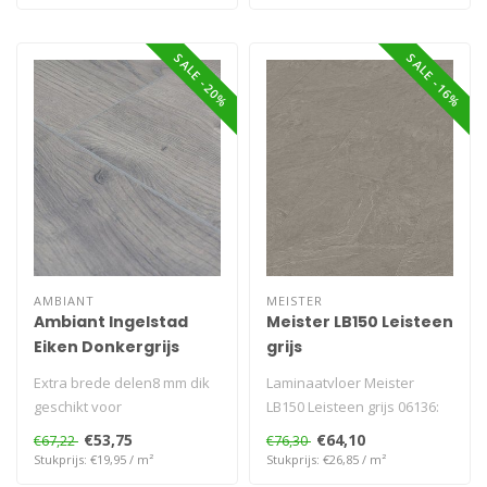
SALE -20%
SALE -16%
AMBIANT
MEISTER
Ambiant Ingelstad
Meister LB150 Leisteen
Eiken Donkergrijs
grijs
Extra brede delen8 mm dik
Laminaatvloer Meister
geschikt voor
LB150 Leisteen grijs 06136:
vloerverwarming
brede, korte plank met
€53,75
€64,10
€67,22
€76,30
natuurs..
Stukprijs: €19,95 / m²
Stukprijs: €26,85 / m²