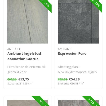
SALE -20%
SALE -15%
AMBIANT
AMBIANT
Ambiant Ingelstad
Expression Faro
collection Glarus
Extra brede delen8 mm dik
Afmeting plank:
geschikt voor
605x282x8mmAantal zijden
vloerverwarming
V-groef: 4VGarantie
€53,75
€54,39
€67,22
€63,98
Woongebruik (jaren)..
Stukprijs: €19,95 / m²
Stukprijs: €26,81 / m²
SALE -16%
SALE -17%