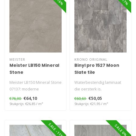
MEISTER
KRONO ORIGINAL
Meister LB150 Mineral
Binyl pro 1527 Moon
Stone
Slate tile
Meister LB150 Mineral Stone
Waterbestendig laminaat
07137: moderne
die oersterk is.
laminaatvloer met
€64,10
€50,05
€76,30
€60,63
realistische steenl..
Stukprijs: €26,85 / m²
Stukprijs: €21,95 / m²
SALE -11%
SALE 0%