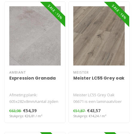
SALE -15%
SALE -16%
AMBIANT
MEISTER
Expression Granada
Meister LC55 Grey oak
Afmeting plank:
Meister LC55 Grey Oak
605x282x8mmAantal zijden
06671 is een laminaatvloer
V-groef: 4VGarantie
met moderne grijze
€54,39
€43,57
€63,98
€51,87
Woongebruik (jaren)..
eikenlook. D..
Stukprijs: €26,81 / m²
Stukprijs: €14,24 / m²