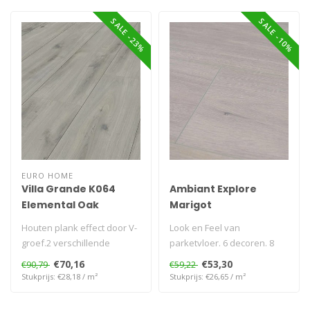
SALE -23%
SALE -10%
EURO HOME
Villa Grande K064
Ambiant Explore
Elemental Oak
Marigot
Houten plank effect door V-
Look en Feel van
groef.2 verschillende
parketvloer. 6 decoren. 8
breedtes 1285x242mm of
mm dik
€70,16
€53,30
€90,79
€59,22
1285x327..
Stukprijs: €28,18 / m²
Stukprijs: €26,65 / m²