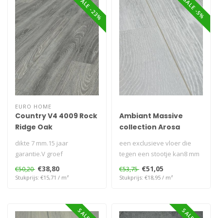
SALE -23%
SALE -5%
EURO HOME
Country V4 4009 Rock
Ambiant Massive
Ridge Oak
collection Arosa
dikte 7 mm.15 jaar
een exclusieve vloer die
garantie.V groef
tegen een stootje kan8 mm
rondom.Afmeting: 1285x192
dik geschikt voor
€38,80
€51,05
€50,20
€53,75
mm..
vloerverwar..
Stukprijs: €15,71 / m²
Stukprijs: €18,95 / m²