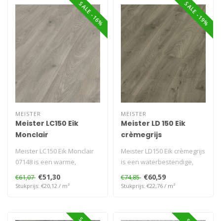
SALE -16%
SALE -19%
MEISTER
MEISTER
Meister LC150 Eik
Meister LD 150 Eik
Monclair
crèmegrijs
Meister LC150 Eik Monclair
Meister LD150 Eik crèmegrijs
07148 is een warme,
is een waterbestendige,
natuurlijke laminaatvloer
krasvaste laminaatvloer
€51,30
€60,59
€61,07
€74,85
met wat..
me..
Stukprijs: €20,12 / m²
Stukprijs: €22,76 / m²