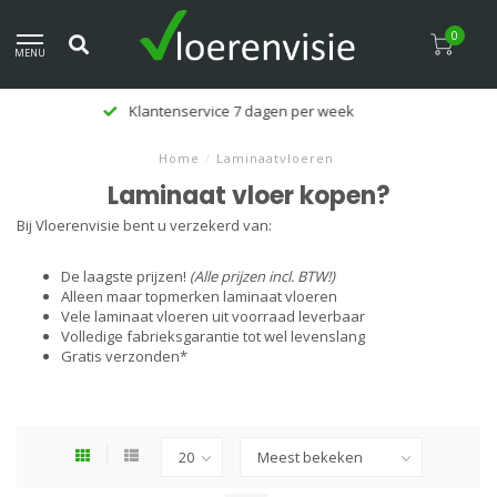
0
MENU
Klanten beoordelen ons met een 9,5
Home
/
Laminaatvloeren
Laminaat vloer kopen?
Bij Vloerenvisie bent u verzekerd van:
De laagste prijzen!
(Alle prijzen incl. BTW!)
Alleen maar topmerken laminaat vloeren
Vele laminaat vloeren uit voorraad leverbaar
Volledige fabrieksgarantie tot wel levenslang
Gratis verzonden*