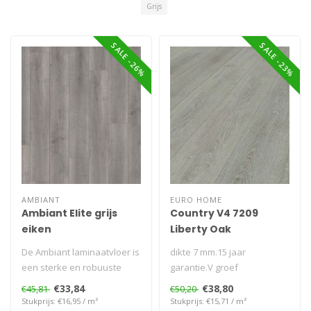
Grijs
SALE -26%
SALE -23%
AMBIANT
EURO HOME
Ambiant Elite grijs
Country V4 7209
eiken
Liberty Oak
De Ambiant laminaatvloer is
dikte 7 mm.15 jaar
een sterke en robuuste
garantie.V groef
plank. De plank is 8 mm dik
rondom.Afmeting: 1285x192
€33,84
€38,80
€45,81
€50,20
e..
mm..
Stukprijs: €16,95 / m²
Stukprijs: €15,71 / m²