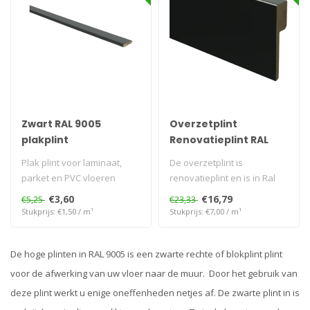
Zwart RAL 9005
Overzetplint
plakplint
Renovatieplint RAL
9005
Plak plint voor laminaat,
De overzetplint is
parket en PVC vloeren
renovatieplint en is in Ral
9005 Voorgelakt en kan
€3,60
€16,79
€5,25
€23,33
directgemo..
Stukprijs: €1,50 / m¹
Stukprijs: €7,00 / m¹
De hoge plinten in RAL 9005 is een zwarte rechte of blokplint plint
voor de afwerking van uw vloer naar de muur. Door het gebruik van
deze plint werkt u enige oneffenheden netjes af. De zwarte plint in is