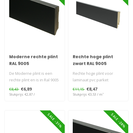
Moderne rechte plint
Rechte hoge plint
RAL 9005
zwart RAL 9005
De Moderne plint is een
Rechte hoge plint voor
rechte plint en is in Ral 9005
laminaat pvc parket
Voorgelakt en kan direct ..
€6,89
€8,47
€8,43
€11,15
Stukprijs: €2,87 /
Stukprijs: €3,53 / m¹
SALE -31%
SALE -28%