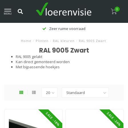
0
MENU
Zeer ruime voorraad
Home
/
Plinten
/
RAL kleuren
/
RAL 9005 Zwart
RAL 9005 Zwart
RAL 9005 gelakt
Kan direct gemonteerd worden
Met bijpassende hoekjes
SALE -18%
SALE -24%