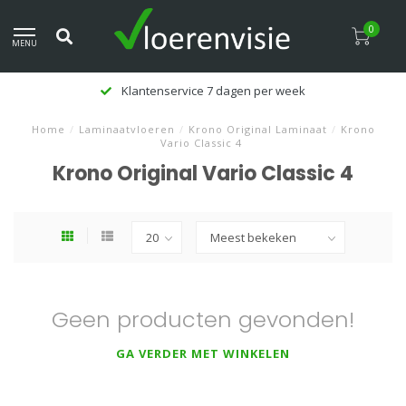
0
MENU
Klantenservice 7 dagen per week
Home
/
Laminaatvloeren
/
Krono Original Laminaat
/
Krono
Vario Classic 4
Krono Original Vario Classic 4
Geen producten gevonden!
GA VERDER MET WINKELEN