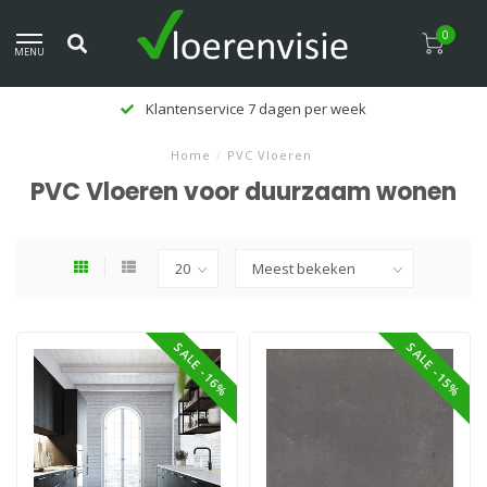
0
MENU
Klantenservice 7 dagen per week
Home
/
PVC Vloeren
PVC Vloeren voor duurzaam wonen
SALE -16%
SALE -15%