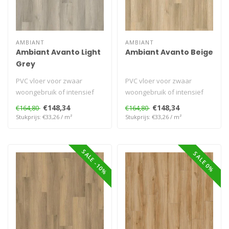
AMBIANT
AMBIANT
Ambiant Avanto Light
Ambiant Avanto Beige
Grey
PVC vloer voor zwaar
PVC vloer voor zwaar
woongebruik of intensief
woongebruik of intensief
project gebruik. Geschikt
project gebruik. Geschikt
€148,34
€148,34
€164,80
€164,80
voor vlo..
voor vlo..
Stukprijs: €33,26 / m²
Stukprijs: €33,26 / m²
SALE -10%
SALE 0%