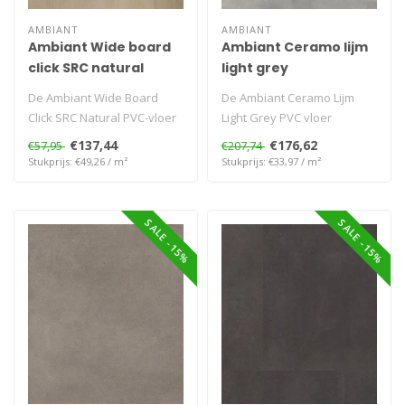
AMBIANT
AMBIANT
Ambiant Wide board
Ambiant Ceramo lijm
click SRC natural
light grey
De Ambiant Wide Board
De Ambiant Ceramo Lijm
Click SRC Natural PVC-vloer
Light Grey PVC vloer
combineert een natuurlijke
combineert een subtiele
€137,44
€176,62
€57,95
€207,74
hou..
lichtgrijze ..
Stukprijs: €49,26 / m²
Stukprijs: €33,97 / m²
SALE -15%
SALE -15%