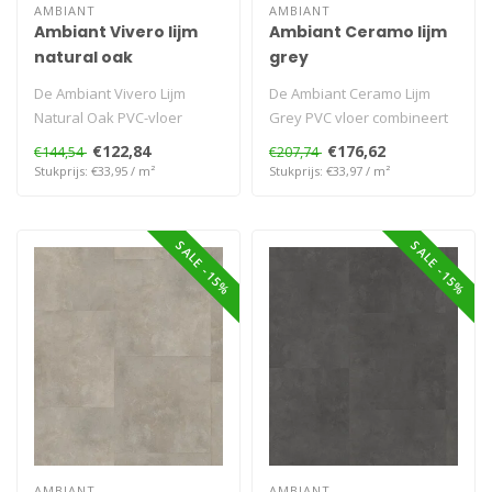
AMBIANT
AMBIANT
Ambiant Vivero lijm
Ambiant Ceramo lijm
natural oak
grey
De Ambiant Vivero Lijm
De Ambiant Ceramo Lijm
Natural Oak PVC-vloer
Grey PVC vloer combineert
combineert een natuurlijke
een verfijnde grijze tint met
€122,84
€176,62
€144,54
€207,74
eikenkle..
e..
Stukprijs: €33,95 / m²
Stukprijs: €33,97 / m²
SALE -15%
SALE -15%
AMBIANT
AMBIANT