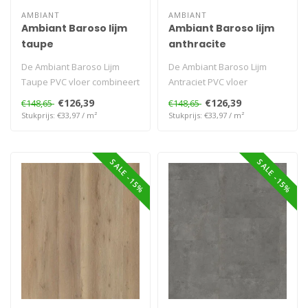
AMBIANT
AMBIANT
Ambiant Baroso lijm
Ambiant Baroso lijm
taupe
anthracite
De Ambiant Baroso Lijm
De Ambiant Baroso Lijm
Taupe PVC vloer combineert
Antraciet PVC vloer
een warme taupekleur met
combineert een diepe
€126,39
€126,39
€148,65
€148,65
een r..
antracietkleur m..
Stukprijs: €33,97 / m²
Stukprijs: €33,97 / m²
SALE -15%
SALE -15%