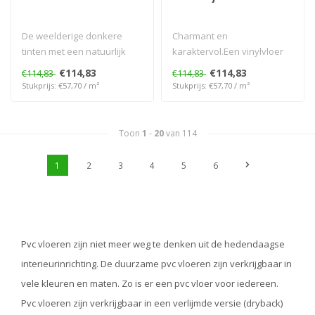
De weelderige donkere
Charmant en
tinten met een natuurlijk
karaktervol.Een vinylvloer
effect bezorgen de kamer
met een zeer interessant
€114,83
€114,83
€114,83
€114,83
een Bou..
verhaal.En een s..
Stukprijs: €57,70 / m²
Stukprijs: €57,70 / m²
Toon
1
-
20
van 114
1
2
3
4
5
6
Pvc vloeren zijn niet meer weg te denken uit de hedendaagse
interieurinrichting. De duurzame pvc vloeren zijn verkrijgbaar in
vele kleuren en maten. Zo is er een pvc vloer voor iedereen.
Pvc vloeren zijn verkrijgbaar in een verlijmde versie (dryback)