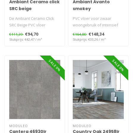
Ambiant Ceramo click
Ambiant Avanto
SRC beige
smokey
De Ambiant Ceramo Click
PVC vloer voor zwaar
SRC Beige PVC vloer
woongebruik of intensief
combineert een zachte
project gebruik. Geschikt
€94,70
€148,34
€111,39
€164,80
beige tint met..
voor vlo..
Stukprijs: €42,47 / m²
Stukprijs: €33,26 / m²
SALE 0%
SALE 0%
MODULEO
MODULEO
Cantera 46930lr
Country Oak 24958lr