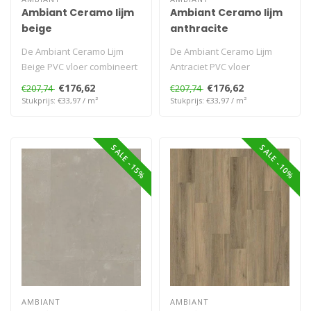
Ambiant Ceramo lijm
Ambiant Ceramo lijm
beige
anthracite
De Ambiant Ceramo Lijm
De Ambiant Ceramo Lijm
Beige PVC vloer combineert
Antraciet PVC vloer
een zachte beige tint met
combineert een diepe
€176,62
€176,62
€207,74
€207,74
een ..
antracietkleur m..
Stukprijs: €33,97 / m²
Stukprijs: €33,97 / m²
SALE -15%
SALE -10%
AMBIANT
AMBIANT