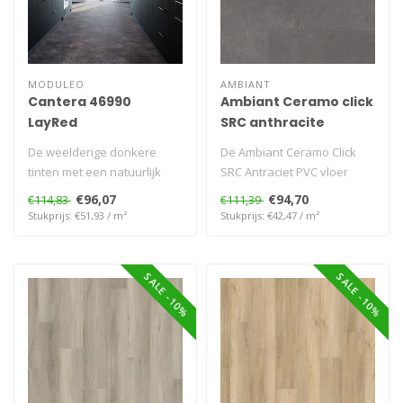
MODULEO
AMBIANT
Cantera 46990
Ambiant Ceramo click
LayRed
SRC anthracite
De weelderige donkere
De Ambiant Ceramo Click
tinten met een natuurlijk
SRC Antraciet PVC vloer
effect bezorgen de kamer
combineert een diepe
€96,07
€94,70
€114,83
€111,39
een Bou..
antracietkl..
Stukprijs: €51,93 / m²
Stukprijs: €42,47 / m²
SALE -10%
SALE -10%