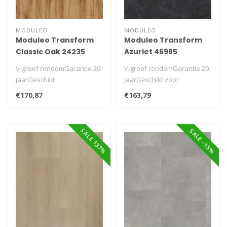
MODULEO
MODULEO
Moduleo Transform
Moduleo Transform
Classic Oak 24235
Azuriet 46985
V-groef rondomGarantie 20
V-groef rondomGarantie 20
jaarGeschikt
jaarGeschikt voor
voorvloerverwarming
devloerverwarming..
€170,87
€163,79
SALE 137%
SALE -15%