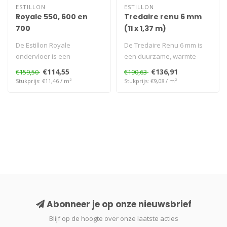
ESTILLON
ESTILLON
Royale 550, 600 en
Tredaire renu 6 mm
700
(11 x 1,37 m)
De Estillon Royale
De Tredaire Renu 6 mm is
ondervloer is een
een duurzame, warmte-
duurzame,
isolerende ondervloer voor
€114,55
€136,91
€159,50
€190,63
geluidsisolerende
tapijt,..
Stukprijs: €11,46 / m²
Stukprijs: €9,08 / m²
ondervloer voor..
Abonneer je op onze nieuwsbrief
Blijf op de hoogte over onze laatste acties