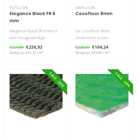
ESTILLON
UNIFLOOR
Elegance Black FR 6
Cocofloor 8mm
mm
Elegance Black FR 6 mm is
De Cocofloor 8mm
een hoogwaardige
ondervloer is een
ondervloer voor tapijt,
milieuvriendelijke oplossing
€236,92
€164,24
€329,89
€228,69
gemaakt van g..
voor contactgelu..
Stukprijs: €15,72 / m²
Stukprijs: €10,95 / m²
SALE -28%
SALE -28%