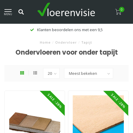
0
MENU
Klanten beoordelen ons met een 9,5
Home
/
Ondervloer
/
Tapijt
Ondervloeren voor onder tapijt
SALE -28%
SALE -28%