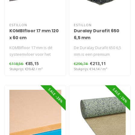
ESTILLON
ESTILLON
KOMBIfloor 17 mm 120
Duralay Durafit 650
x 60 cm
6,5 mm
KOMBIfloor 17 mm is dé
De Duralay Durafit 650 6,5
systeemvloer voor het
mm is een premium
renoveren van slechte en
ondervloer voor intensief
€85,15
€213,11
€118,56
€296,74
ongelijke..
gebruik. ..
Stukprijs: €39,42 / m²
Stukprijs: €14,14 / m²
SALE -28%
SALE -28%