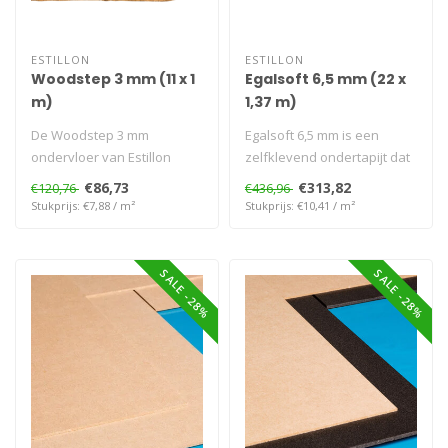
ESTILLON
ESTILLON
Woodstep 3 mm (11 x 1
Egalsoft 6,5 mm (22 x
m)
1,37 m)
De Woodstep 3 mm
Egalsoft 6,5 mm is een
ondervloer van Estillon
zelfklevend ondertapijt dat
biedt een stabiele basis
zorgt voor een duurzame
€86,73
€313,82
€120,76
€436,96
voor parket en..
en ge..
Stukprijs: €7,88 / m²
Stukprijs: €10,41 / m²
SALE -28%
SALE -28%