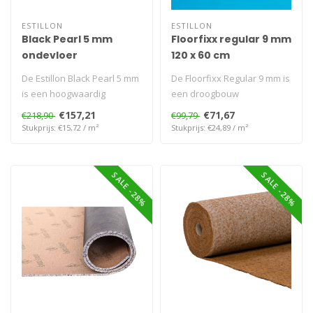
ESTILLON
ESTILLON
Black Pearl 5 mm
Floorfixx regular 9 mm
ondevloer
120 x 60 cm
De Estillon Black Pearl 5 mm
De Floorfixx Regular 9 mm is
is een hoogwaardig
een droogbouw
rubberen ondertapijt voor
egalisatiesysteem dat zorgt
€157,21
€71,67
€218,90
€99,79
tapijt..
voor een ..
Stukprijs: €15,72 / m²
Stukprijs: €24,89 / m²
SALE -28%
SALE -28%