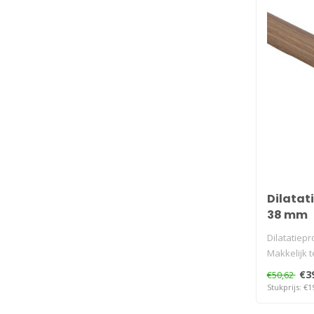
Dilatati
38 mm
Dilatatiepro
Makkelijk t
€3
€50,62
Stukprijs: €1