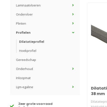
Laminaatvloeren
Ondervloer
Plinten
Profielen
Dilatatieprofiel
Hoekprofiel
Gereedschap
Onderhoud
Inloopmat
Lijm-egaline
Dilatati
38 mm
Dilatatiepro
Zeer grote voorraad
Makkelijk t