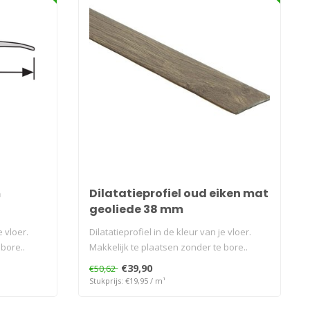
m
Dilatatieprofiel oud eiken mat
geoliede 38 mm
e vloer.
Dilatatieprofiel in de kleur van je vloer.
bore..
Makkelijk te plaatsen zonder te bore..
€39,90
€50,62
Stukprijs: €19,95 / m¹