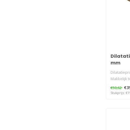
Dilatati
mm
Dilatatiepro
Makkelijk t
€3
€50,62
Stukprijs: €1