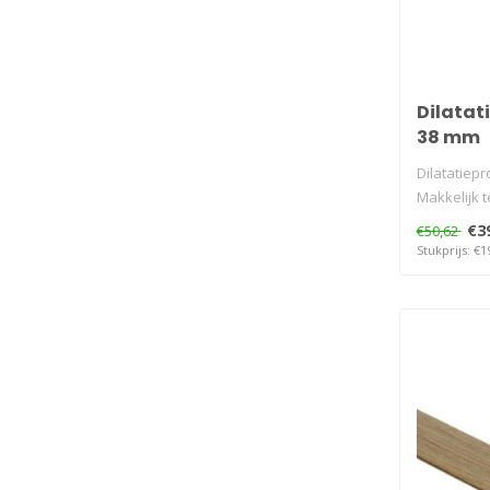
Dilatati
38 mm
Dilatatiepro
Makkelijk t
€3
€50,62
Stukprijs: €1