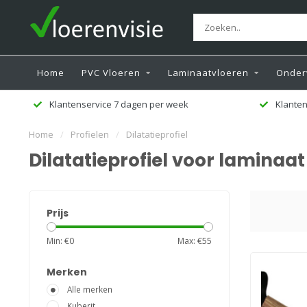
Home
PVC Vloeren
Laminaatvloeren
Onder
k
Klanten beoordelen ons met een 9,5
Home
/
Profielen
/
Dilatatieprofiel
Dilatatieprofiel voor laminaat
Prijs
Min: €
0
Max: €
55
Merken
Alle merken
Kuberit