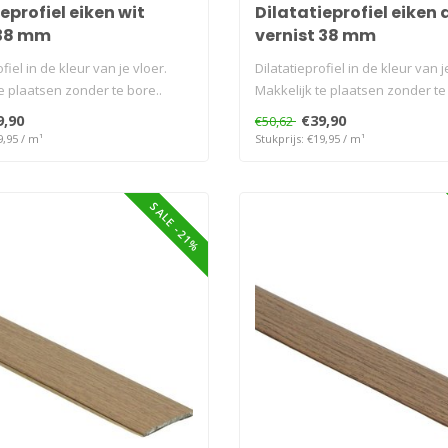
eprofiel eiken wit
Dilatatieprofiel eiken
 38 mm
vernist 38 mm
fiel in de kleur van je vloer.
Dilatatieprofiel in de kleur van j
e plaatsen zonder te bore..
Makkelijk te plaatsen zonder te 
9,90
€39,90
€50,62
9,95 / m¹
Stukprijs: €19,95 / m¹
SALE -21%