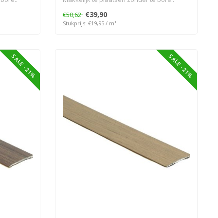
€39,90
€50,62
Stukprijs: €19,95 / m¹
SALE -21%
SALE -21%