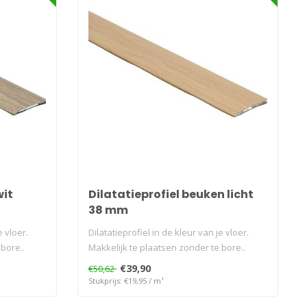
wit
Dilatatieprofiel beuken licht
38 mm
e vloer.
Dilatatieprofiel in de kleur van je vloer.
bore..
Makkelijk te plaatsen zonder te bore..
€39,90
€50,62
Stukprijs: €19,95 / m¹