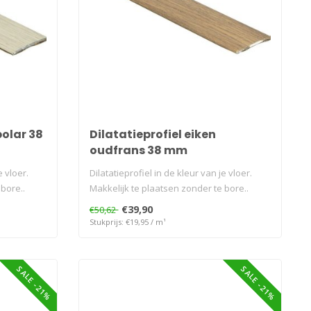
polar 38
Dilatatieprofiel eiken
oudfrans 38 mm
e vloer.
Dilatatieprofiel in de kleur van je vloer.
bore..
Makkelijk te plaatsen zonder te bore..
€39,90
€50,62
Stukprijs: €19,95 / m¹
SALE -21%
SALE -21%