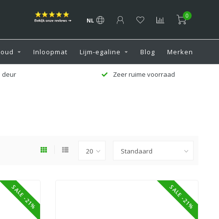
0
NL
houd
Inloopmat
Lijm-egaline
Blog
Merken
uime voorraad
Klantenservice 7 dagen per w
SALE -21%
SALE -21%