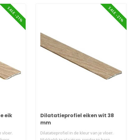
SALE -21%
SALE -21%
e eik
Dilatatieprofiel eiken wit 38
mm
e vloer.
Dilatatieprofiel in de kleur van je vloer.
bore..
Makkelijk te plaatsen zonder te bore..