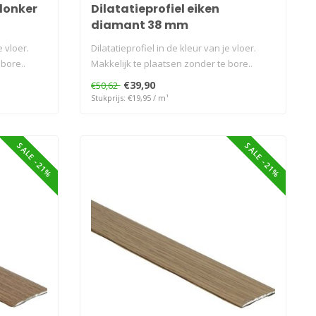
 donker
Dilatatieprofiel eiken
diamant 38 mm
e vloer.
Dilatatieprofiel in de kleur van je vloer.
bore..
Makkelijk te plaatsen zonder te bore..
€39,90
€50,62
Stukprijs: €19,95 / m¹
SALE -21%
SALE -21%