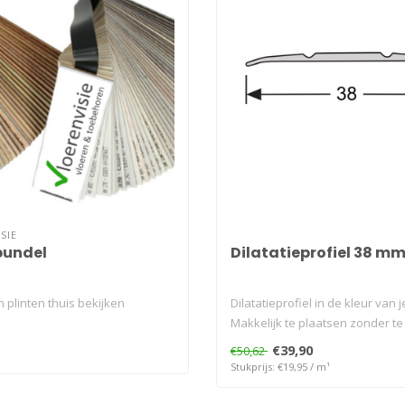
SIE
bundel
Dilatatieprofiel 38 m
n plinten thuis bekijken
Dilatatieprofiel in de kleur van j
Makkelijk te plaatsen zonder te 
€39,90
€50,62
Stukprijs: €19,95 / m¹