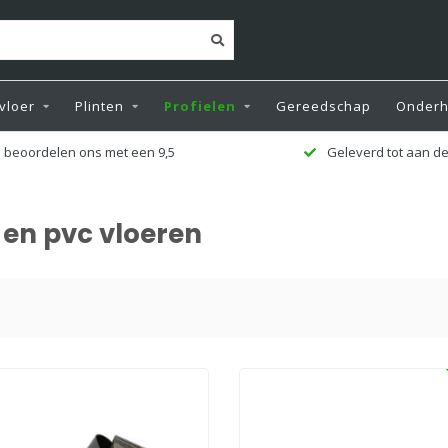
vloer
Plinten
Profielen
Gereedschap
Onder
Geleverd tot aan de deur
Zeer r
 en pvc vloeren