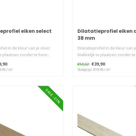
eprofiel eiken select
Dilatatieprofiel eiken
38 mm
fiel in de kleur van je vloer.
Dilatatieprofiel in de kleur van j
e plaatsen zonder te bore..
Makkelijk te plaatsen zonder te 
9,90
€39,90
€50,62
9,95 / m¹
Stukprijs: €19,95 / m¹
SALE -21%