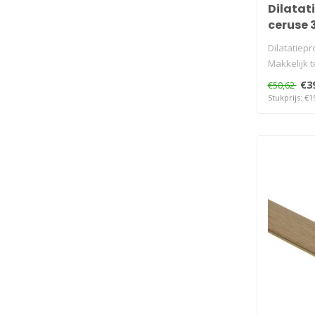
Dilatati
ceruse
Dilatatiepro
Makkelijk t
€3
€50,62
Stukprijs: €1