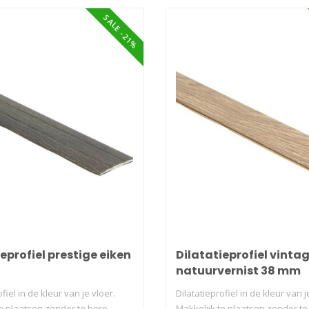
SALE -21%
eprofiel prestige eiken
Dilatatieprofiel vintag
natuurvernist 38 mm
fiel in de kleur van je vloer.
Dilatatieprofiel in de kleur van j
e plaatsen zonder te bore..
Makkelijk te plaatsen zonder te 