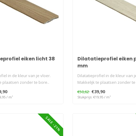
eprofiel eiken licht 38
Dilatatieprofiel eiken 
mm
fiel in de kleur van je vloer.
Dilatatieprofiel in de kleur van j
e plaatsen zonder te bore..
Makkelijk te plaatsen zonder te 
9,90
€39,90
€50,62
9,95 / m¹
Stukprijs: €19,95 / m¹
SALE -21%