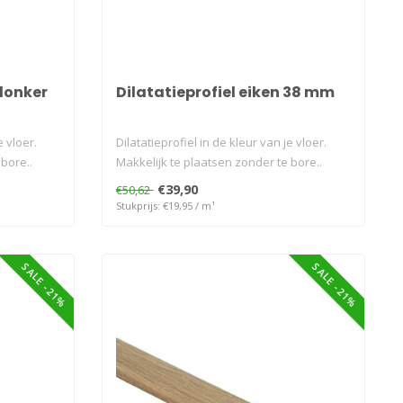
 donker
Dilatatieprofiel eiken 38 mm
e vloer.
Dilatatieprofiel in de kleur van je vloer.
bore..
Makkelijk te plaatsen zonder te bore..
€39,90
€50,62
Stukprijs: €19,95 / m¹
SALE -21%
SALE -21%