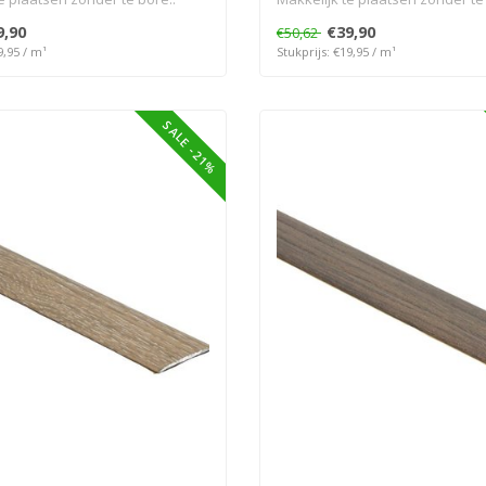
9,90
€39,90
€50,62
9,95 / m¹
Stukprijs: €19,95 / m¹
SALE -21%