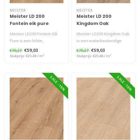
MEISTER
MEISTER
Meister LD 200
Meister LD 200
Fontein eik pure
Kingdom Oak
Meister LD200 Fontein Eik
Meister LD200 Kingdom Oak
Pure is een lichte,
is een waterbestendige
waterbestendige en
laminaatvloer met robuuste
€59,03
€59,03
€70,27
€70,27
krasvaste lamin..
eike..
Stukprijs: €23,48 / m²
Stukprijs: €23,48 / m²
SALE -16%
SALE -16%