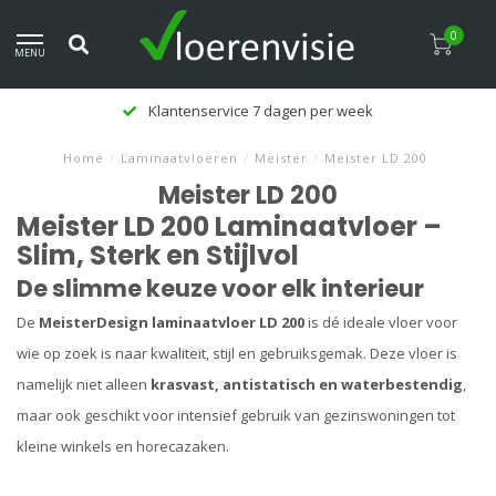
0
MENU
Klantenservice 7 dagen per week
Home
/
Laminaatvloeren
/
Meister
/
Meister LD 200
Meister LD 200
Meister LD 200 Laminaatvloer –
Slim, Sterk en Stijlvol
De slimme keuze voor elk interieur
De
MeisterDesign laminaatvloer LD 200
is dé ideale vloer voor
wie op zoek is naar kwaliteit, stijl en gebruiksgemak. Deze vloer is
namelijk niet alleen
krasvast, antistatisch en waterbestendig
,
maar ook geschikt voor intensief gebruik van gezinswoningen tot
kleine winkels en horecazaken.