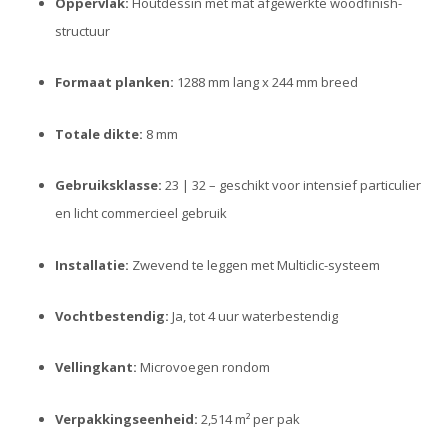
Oppervlak:
Houtdessin met mat afgewerkte woodfinish-
structuur
Formaat planken:
1288 mm lang x 244 mm breed
Totale dikte:
8 mm
Gebruiksklasse:
23 | 32 – geschikt voor intensief particulier
en licht commercieel gebruik
Installatie:
Zwevend te leggen met Multiclic-systeem
Vochtbestendig:
Ja, tot 4 uur waterbestendig
Vellingkant:
Microvoegen rondom
Verpakkingseenheid:
2,514 m² per pak