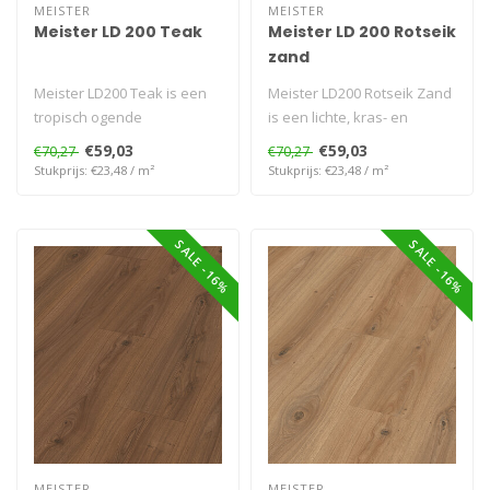
MEISTER
MEISTER
Meister LD 200 Teak
Meister LD 200 Rotseik
zand
Meister LD200 Teak is een
Meister LD200 Rotseik Zand
tropisch ogende
is een lichte, kras- en
laminaatvloer met brede
waterbestendige
€59,03
€59,03
€70,27
€70,27
planken, krasb..
laminaatvloer..
Stukprijs: €23,48 / m²
Stukprijs: €23,48 / m²
SALE -16%
SALE -16%
MEISTER
MEISTER