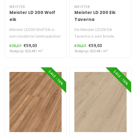
MEISTER
MEISTER
Meister LD 200 Wolf
Meister LD 200 Eik
eik
Taverna
Meister LD200 Wolf Eik is
De Meister LD200 Eik
een moderne laminaatvloer
Taverna is een brede,
in grijsbruine eikenlook.
watervaste laminaatvloer
€59,03
€59,03
€70,27
€70,27
Wa..
met warme ei..
Stukprijs: €23,48 / m²
Stukprijs: €23,48 / m²
SALE -16%
SALE -16%