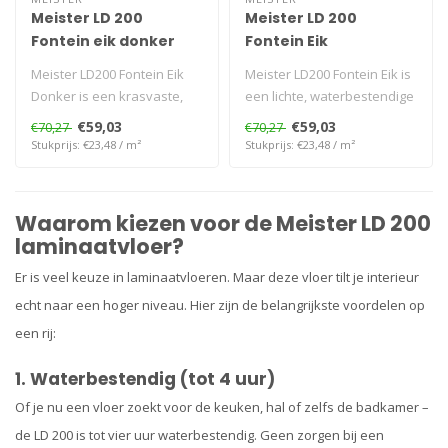
Meister LD 200
Meister LD 200
Fontein eik donker
Fontein Eik
Meister LD200 Fontein Eik
Meister LD200 Fontein Eik is
Donker is een krasvaste,
een lichte, waterbestendige
waterbestendige
laminaatvloer met krasv..
€59,03
€59,03
€70,27
€70,27
laminaatvloer..
Stukprijs: €23,48 / m²
Stukprijs: €23,48 / m²
Waarom kiezen voor de Meister LD 200
laminaatvloer?
Er is veel keuze in laminaatvloeren. Maar deze vloer tilt je interieur
echt naar een hoger niveau. Hier zijn de belangrijkste voordelen op
een rij:
1. Waterbestendig (tot 4 uur)
Of je nu een vloer zoekt voor de keuken, hal of zelfs de badkamer –
de LD 200 is tot vier uur waterbestendig. Geen zorgen bij een