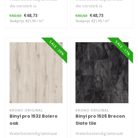
die oersterk is.
die oersterk is.
€48,73
€48,73
€60,63
€60,63
Stukprijs: €21,95 / m²
Stukprijs: €21,95 / m²
SALE -20%
SALE -17%
KRONO ORIGINAL
KRONO ORIGINAL
Binyl pro 1532 Bolero
Binyl pro 1526 Brecon
oak
Slate tile
Waterbestendig laminaat
Waterbestendig laminaat