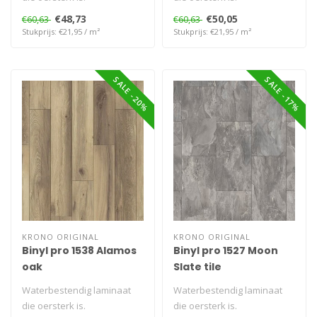
€48,73
€50,05
€60,63
€60,63
Stukprijs: €21,95 / m²
Stukprijs: €21,95 / m²
SALE -20%
SALE -17%
KRONO ORIGINAL
KRONO ORIGINAL
Binyl pro 1538 Alamos
Binyl pro 1527 Moon
oak
Slate tile
Waterbestendig laminaat
Waterbestendig laminaat
die oersterk is.
die oersterk is.