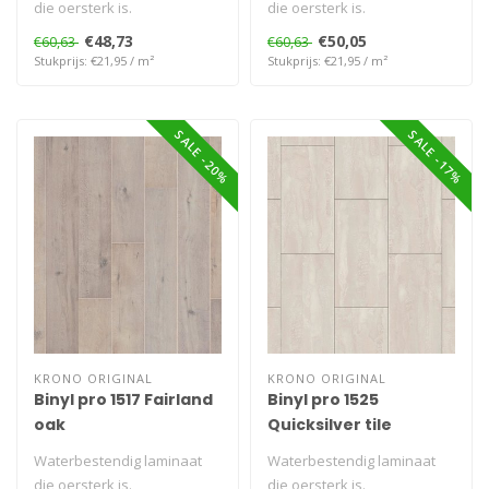
die oersterk is.
die oersterk is.
€48,73
€50,05
€60,63
€60,63
Stukprijs: €21,95 / m²
Stukprijs: €21,95 / m²
SALE -20%
SALE -17%
KRONO ORIGINAL
KRONO ORIGINAL
Binyl pro 1517 Fairland
Binyl pro 1525
oak
Quicksilver tile
Waterbestendig laminaat
Waterbestendig laminaat
die oersterk is.
die oersterk is.