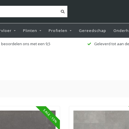
vloer
Plinten
Profielen
Gereedschap
Onderh
 beoordelen ons met een 9,5
Geleverd tot aan de
SALE -15%