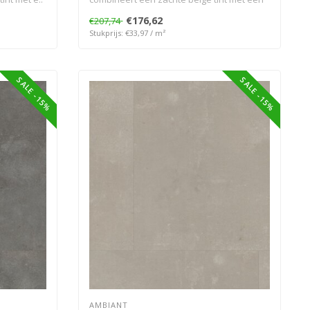
..
€176,62
€207,74
Stukprijs: €33,97 / m²
SALE -15%
SALE -15%
AMBIANT