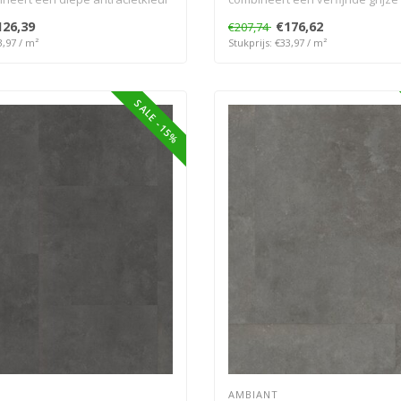
126,39
€176,62
€207,74
3,97 / m²
Stukprijs: €33,97 / m²
SALE -15%
AMBIANT