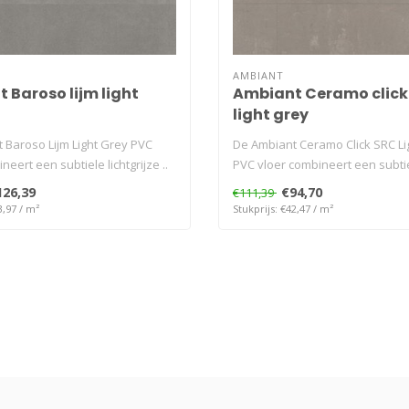
AMBIANT
 Baroso lijm light
Ambiant Ceramo click
light grey
 Baroso Lijm Light Grey PVC
De Ambiant Ceramo Click SRC Li
neert een subtiele lichtgrijze ..
PVC vloer combineert een subtiel
126,39
€94,70
€111,39
3,97 / m²
Stukprijs: €42,47 / m²