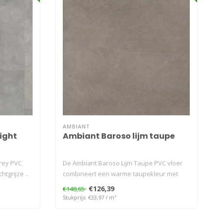
AMBIANT
ight
Ambiant Baroso lijm taupe
rey PVC
De Ambiant Baroso Lijm Taupe PVC vloer
htgrijze ..
combineert een warme taupekleur met
een r..
€126,39
€148,65
Stukprijs: €33,97 / m²