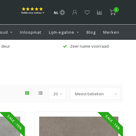
0
NL
oud
Inloopmat
Lijm-egaline
Blog
Merken
 deur
Zeer ruime voorraad
SALE -15%
SALE -15%