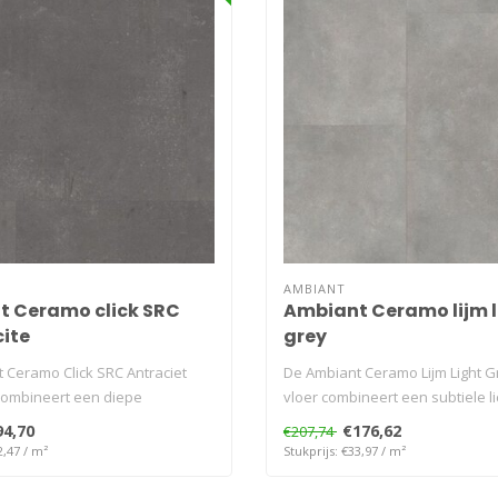
AMBIANT
 Ceramo click SRC
Ambiant Ceramo lijm l
ite
grey
 Ceramo Click SRC Antraciet
De Ambiant Ceramo Lijm Light G
combineert een diepe
vloer combineert een subtiele lic
.
94,70
€176,62
€207,74
2,47 / m²
Stukprijs: €33,97 / m²