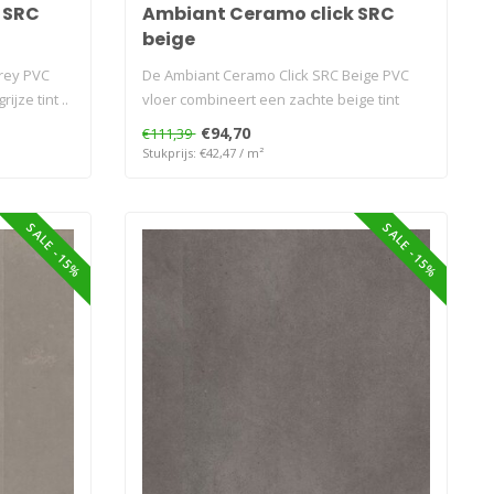
 SRC
Ambiant Ceramo click SRC
beige
rey PVC
De Ambiant Ceramo Click SRC Beige PVC
jze tint ..
vloer combineert een zachte beige tint
met..
€94,70
€111,39
Stukprijs: €42,47 / m²
SALE -15%
SALE -15%