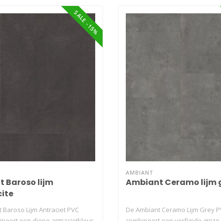
SALE -15%
AMBIANT
 Baroso lijm
Ambiant Ceramo lijm 
ite
 Baroso Lijm Antraciet PVC
De Ambiant Ceramo Lijm Grey P
ineert een diepe antracietkleur
combineert een verfijnde grijze t