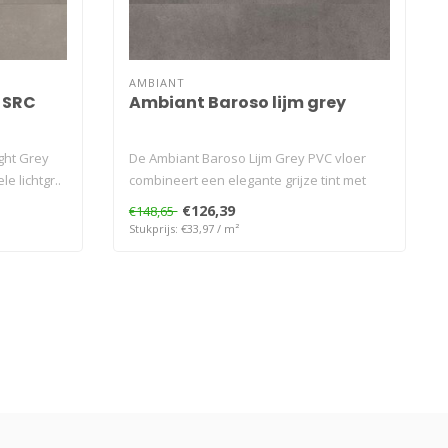
AMBIANT
 SRC
Ambiant Baroso lijm grey
ght Grey
De Ambiant Baroso Lijm Grey PVC vloer
e lichtgr..
combineert een elegante grijze tint met
ee..
€126,39
€148,65
Stukprijs: €33,97 / m²