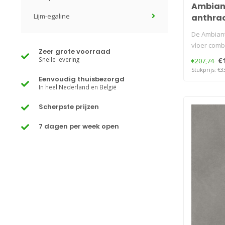
Ambian
Lijm-egaline
anthrac
De Ambiant
vloer comb
Zeer grote voorraad
m..
Snelle levering
€
€207,74
Stukprijs: €3
Eenvoudig thuisbezorgd
In heel Nederland en België
Scherpste prijzen
7 dagen per week open