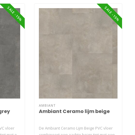
SALE -15%
SALE -15%
AMBIANT
grey
Ambiant Ceramo lijm beige
VC vloer
De Ambiant Ceramo Lijm Beige PVC vloer
int met e..
combineert een zachte beige tint met een