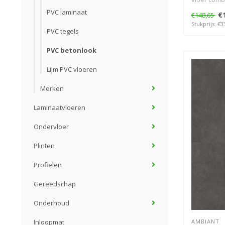
m..
PVC laminaat
€
€148,65
Stukprijs: €3
PVC tegels
PVC betonlook
Lijm PVC vloeren
Merken
Laminaatvloeren
Ondervloer
Plinten
Profielen
Gereedschap
Onderhoud
AMBIANT
Inloopmat