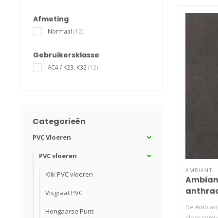
Afmeting
Normaal
(12)
Gebruikersklasse
AC4 / K23, K32
(12)
Categorieën
PVC Vloeren
PVC vloeren
AMBIANT
Klik PVC vloeren
Ambiant
anthrac
Visgraat PVC
De Ambiant
Hongaarse Punt
vloer comb