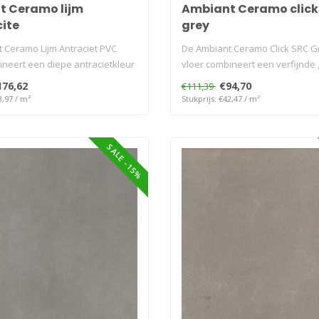
t Ceramo lijm
Ambiant Ceramo click
ite
grey
 Ceramo Lijm Antraciet PVC
De Ambiant Ceramo Click SRC G
ineert een diepe antracietkleur
vloer combineert een verfijnde gri
176,62
€94,70
€111,39
3,97 / m²
Stukprijs: €42,47 / m²
SALE -15%