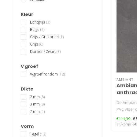
Kleur
Lichtgrijs
(3)
Beige
(2)
Grijs / Grijsbruin
(1)
Grijs
(6)
Donker / Zwart
(3)
V groef
V-groef rondom
(12)
AMBIANT
Ambiant
Dikte
anthrac
2 mm
(8)
De Ambiant
3 mm
(8)
PVC vloer 
7 mm
(4)
antracietkl.
€
€111,39
Stukprijs: €4
Vorm
Tegel
(12)