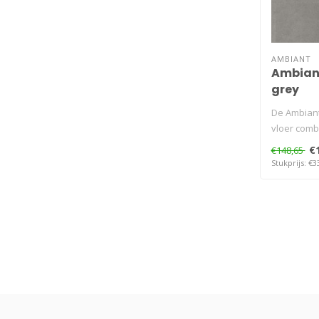
AMBIANT
Ambiant
grey
De Ambiant
vloer combi
€
€148,65
Stukprijs: €3