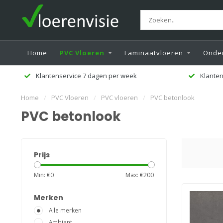
Home
PVC Vloeren
Laminaatvloeren
Onder
Klantenservice 7 dagen per week
Klanten
Home
/
PVC Vloeren
/
PVC vloeren
/
PVC betonlook
PVC betonlook
Prijs
Min: €
0
Max: €
200
Merken
Alle merken
Ambiant