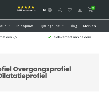
0
NL
houd
Inloopmat
Lijm-egaline
Blog
Merken
met een 9,5
Geleverd tot aan de deur
fiel Overgangsprofiel
Dilatatieprofiel