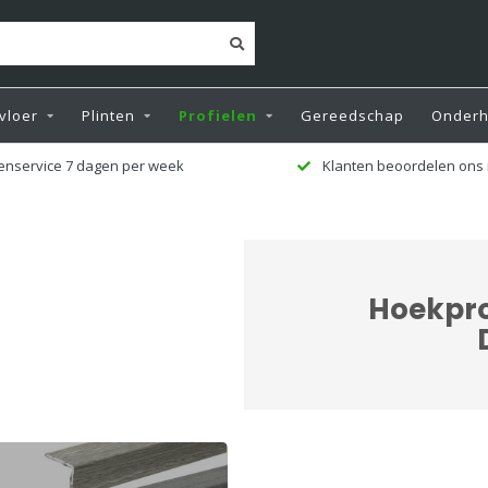
vloer
Plinten
Profielen
Gereedschap
Onder
enservice 7 dagen per week
Klanten beoordelen ons 
Hoekpro