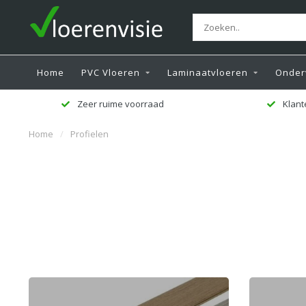
Home
PVC Vloeren
Laminaatvloeren
Onder
Zeer ruime voorraad
Klant
Home
/
Profielen