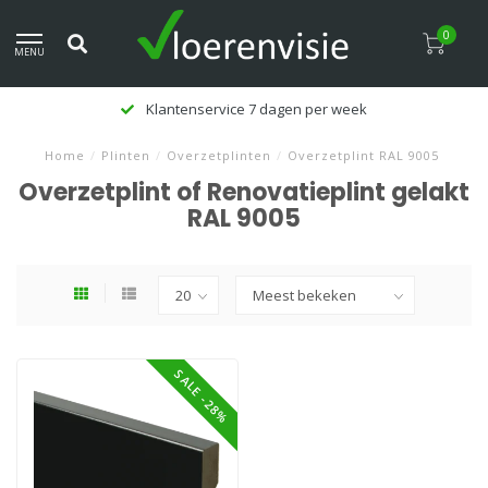
0
MENU
Klantenservice 7 dagen per week
Home
/
Plinten
/
Overzetplinten
/
Overzetplint RAL 9005
Overzetplint of Renovatieplint gelakt
RAL 9005
SALE -28%