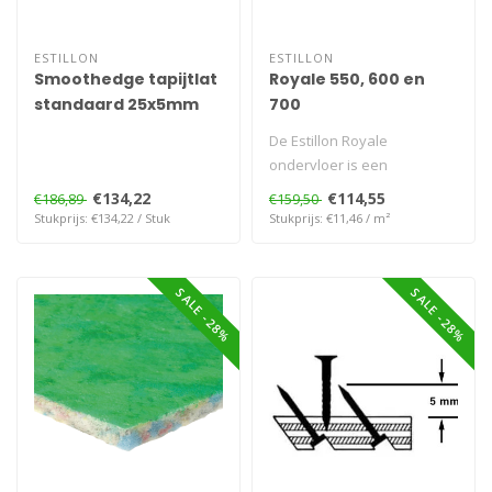
ESTILLON
ESTILLON
Smoothedge tapijtlat
Royale 550, 600 en
standaard 25x5mm
700
30cm 500st
De Estillon Royale
ondervloer is een
duurzame,
€134,22
€114,55
€186,89
€159,50
geluidsisolerende
Stukprijs: €134,22 / Stuk
Stukprijs: €11,46 / m²
ondervloer voor..
SALE -28%
SALE -28%