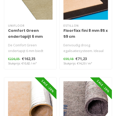
UNIFLOOR
ESTILLON
Comfort Green
Floorfixx fini 8 mm 85 x
ondertapijt 6 mm
59 cm
De Comfort Green
Eenvoudig droog
ondertapijt 6 mm biedt
egalisatiesysteem. Ideaal
comfort, duurzaamheid en
voor klik-PVC, vinyl en tapijt.
€162,35
€71,23
€226,05
€99,18
geluidsreductie..
Het bi..
Stukprijs: €10,82 / m²
Stukprijs: €14,20 / m²
SALE -28%
SALE -28%