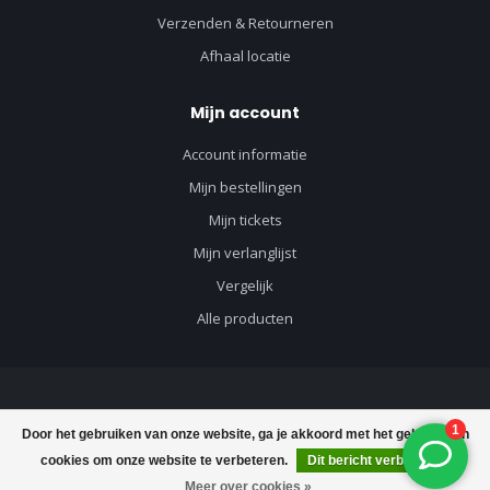
Verzenden & Retourneren
Afhaal locatie
Mijn account
Account informatie
Mijn bestellingen
Mijn tickets
Mijn verlanglijst
Vergelijk
Alle producten
© Copyright 2026 Vloerenvisie voor vloeren en toebehoren - Powered by
Door het gebruiken van onze website, ga je akkoord met het gebruik van
Lightspeed
-
Lightspeed design
by
Dyvelopment
cookies om onze website te verbeteren.
Dit bericht verbergen
FILTERS
Meer over cookies »