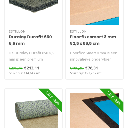
ESTILLON
ESTILLON
Duralay Durafit 650
Floorfixx smart 8 mm
6,5 mm
82,5 x 56,5 cm
De Duralay Durafit 650 6,5
Floorfixx Smart 8 mm is een
mm is een premium
innovatieve ondervloer
ondervloer voor intensief
voor PVC en tapijt. Met een
€213,11
€76,31
€296,74
€106,26
gebruik. ..
h..
Stukprijs: €14,14 / m²
Stukprijs: €27,26 / m²
SALE -28%
SALE -28%