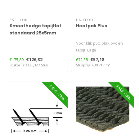
ESTILLON
UNIFLOOR
Smoothedge tapijtlat
Heatpak Plus
standaard 25x5mm
1,52m 100st
Voor klik pvc, plak pvc en
tapijt. Lage
warmteweerstand.
€126,32
€57,18
€175,89
€72,38
Uitermate geschikt voor..
Stukprijs: €126,32 / Stuk
Stukprijs: €39,71 / m²
SALE -28%
SALE -28%