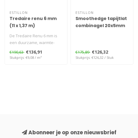
ESTILLON
ESTILLON
Tredaire renu 6 mm
Smoothedge tapijtlat
(11 x 1,37 m)
combinagel 20x5mm
1,52m 100st
De Tredaire Renu 6 mm is
een duurzame, warmte-
isolerende ondervloer voor
€136,91
€126,32
€190,63
€175,89
tapijt,..
Stukprijs: €9,08 / m²
Stukprijs: €126,32 / Stuk
Abonneer je op onze nieuwsbrief