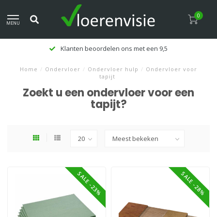
0
MENU
Klanten beoordelen ons met een 9,5
Home
/
Ondervloer
/
Ondervloer hulp
/
Ondervloer voor
tapijt
Zoekt u een ondervloer voor een
tapijt?
SALE -23%
SALE -28%