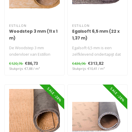
ESTILLON
ESTILLON
Woodstep 3 mm (11 x 1
Egalsoft 6,5 mm (22 x
m)
1,37 m)
De Woodstep 3 mm
Egalsoft 6,5 mm is een
ondervloer van Estillon
zelfklevend ondertapijt dat
biedt een stabiele basis
zorgt voor een duurzame
€86,73
€313,82
€120,76
€436,96
voor parket en..
en ge..
Stukprijs: €7,88 / m²
Stukprijs: €10,41 / m²
SALE -28%
SALE -28%