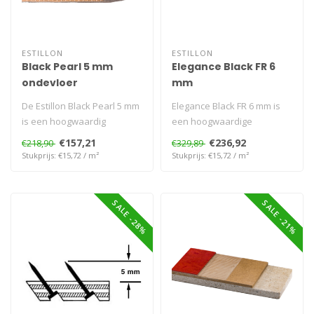
ESTILLON
ESTILLON
Black Pearl 5 mm
Elegance Black FR 6
ondevloer
mm
De Estillon Black Pearl 5 mm
Elegance Black FR 6 mm is
is een hoogwaardig
een hoogwaardige
rubberen ondertapijt voor
ondervloer voor tapijt,
€157,21
€236,92
€218,90
€329,89
tapijt..
gemaakt van g..
Stukprijs: €15,72 / m²
Stukprijs: €15,72 / m²
SALE -28%
SALE -21%