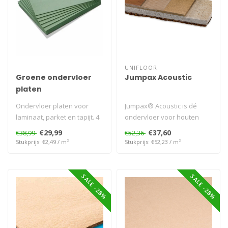
UNIFLOOR
Groene ondervloer
Jumpax Acoustic
platen
Ondervloer platen voor
Jumpax® Acoustic is dé
laminaat, parket en tapijt. 4
ondervloer voor houten
mm, 5 mm, 7 mm of 10 mm
draagvloeren, met 10 dB
€29,99
€37,60
€38,99
€52,36
dik..
geluidsr..
Stukprijs: €2,49 / m²
Stukprijs: €52,23 / m²
SALE -28%
SALE -28%