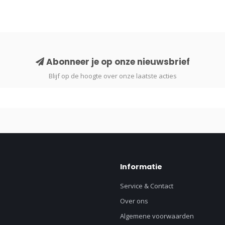
 coderingssysteem om kleuren te definiëren. Het systeem is in 1927 in Du
ld hetzelfde. Als u bijvoorbeeld hoge plinten gaat combineren met lage pl
Abonneer je op onze nieuwsbrief
Blijf op de hoogte over onze laatste acties
PLINTEN MET EEN LICHTE RAL KLEUR
De benaming hiervoor is zuiverwit of gebroken wit. De plinten RAL 9010 is 
k bekend als verkeerswit, is de meest witte tint die wij momenteel hebben 
rgelijking met de plint in RAL 9010
Informatie
Service & Contact
PLINTEN MET EEN DONKERE RAL KLEUR
Over ons
16 en 9005 wellicht iets voor u. RAL 7016 is een antracietgrijze plint en de
Algemene voorwaarden