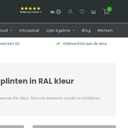
0
NL
houd
Inloopmat
Lijm-egaline
Blog
Merken
met een 9,5
Geleverd tot aan de deur
plinten in RAL kleur
ewenste RAL kleur. Direct te monteren zonder te schilderen