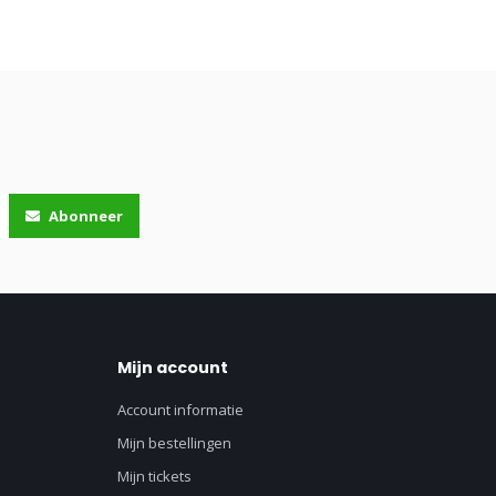
itsland ontwikkeld. Door dit coderingssysteem weet u precies
inten dan kan u makkelijk dezelfde RAL kleur aanhouden voor de
Abonneer
net van wit af. Als u op zoekt bent naar een meer wittere tint dan
op de plinten. Bet u opzoek naar een meer crème plint dan zijn de
Mijn account
Account informatie
Mijn bestellingen
 plint RAL 9005 is zwart, ook wel gitzwart genoemd.
Mijn tickets