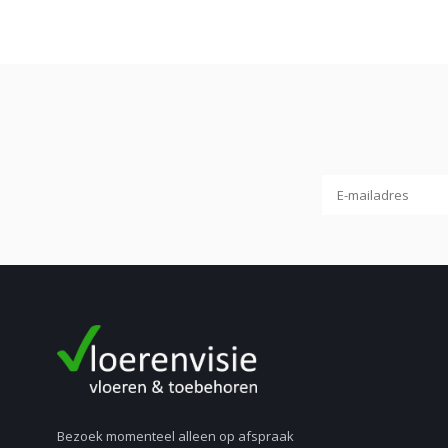
RAL
staat voor ReichsAusschuss für Lieferbedingungen en is een
welke kleur de plint zal zijn. De RAL kleur is over de hele were
exacte match.
De plinten met de bekendste RALkleuren zijn plinten in RAL 9010. 
is de plint RAL 9016 meer iets voor u. De plinten in RAL 9016, oo
plinten in RAL 9001 wat u zoekt. Deze plinten zijn wat geliger in ve
Liever een donkere plint? Dan zijn de plinten in de kleuren RAL 70
Bezoek momenteel alleen op afspraak