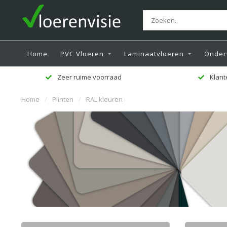
Home
PVC Vloeren
Laminaatvloeren
Onder
Zeer ruime voorraad
Klant
Home
/
Plinten
/
RAL kleuren