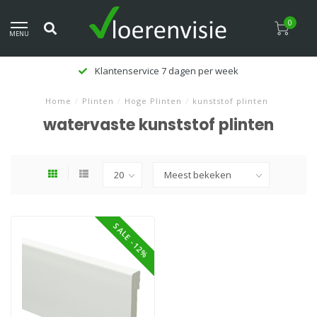
0
MENU
Klantenservice 7 dagen per week
Home
/
Plinten
/
Hoge Plinten
/
kunststof plinten
watervaste kunststof plinten
SALE -12%