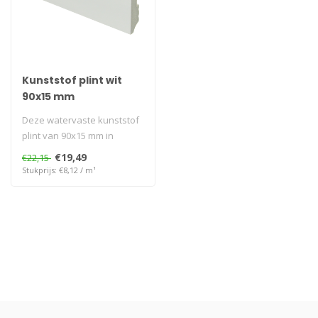
Kunststof plint wit
90x15 mm
Deze watervaste kunststof
plint van 90x15 mm in
modern wit zorgt voor een
€19,49
€22,15
strakk..
Stukprijs: €8,12 / m¹