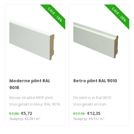
SALE -18%
SALE -28%
Moderne plint RAL
Retro plint RAL 9010
9016
Mooie strakke MDF plint.
De plint is in Ral 9010
Voorgelakt in kleur RAL 9016
Voorgelakt en kan
verkeerswit..
directgemonteerd worden...
€5,72
€12,35
€7,00
€17,15
Stukprijs: €2,38 / m¹
Stukprijs: €5,15 / m¹