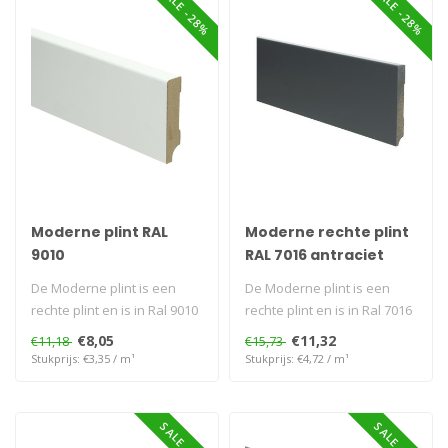
SALE -28%
SALE -28%
Moderne plint RAL
Moderne rechte plint
9010
RAL 7016 antraciet
De Moderne plint is een
De Moderne plint is een
rechte plint en is in Ral 9010
rechte plint en is in Ral 7016
Voorgelakt en kan directg..
Voorgelakt en kan direct ..
€8,05
€11,32
€11,18
€15,73
Stukprijs: €3,35 / m¹
Stukprijs: €4,72 / m¹
SALE -28%
SALE -18%