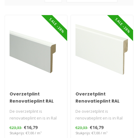
SALE -28%
SALE -28%
Overzetplint
Overzetplint
Renovatieplint RAL
Renovatieplint RAL
9010
9016
De overzetplint is
De overzetplint is
renovatieplint en is in Ral
renovatieplint en is in Ral
9010 Voorgelakt en kan
9016 Voorgelakt en kan
€16,79
€16,79
€23,33
€23,33
directgemo..
directgemo..
Stukprijs: €7,00 / m¹
Stukprijs: €7,00 / m¹