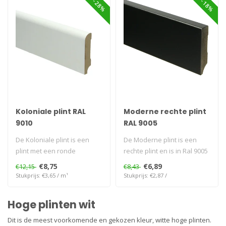
Koloniale plint RAL
Moderne rechte plint
9010
RAL 9005
De Koloniale plint is een
De Moderne plint is een
plint met een ronde
rechte plint en is in Ral 9005
bovenkant en is in Ral 9010
Voorgelakt en kan direct ..
€8,75
€6,89
€12,15
€8,43
Voorge..
Stukprijs: €3,65 / m¹
Stukprijs: €2,87 /
Hoge plinten wit
Dit is de meest voorkomende en gekozen kleur, witte hoge plinten.