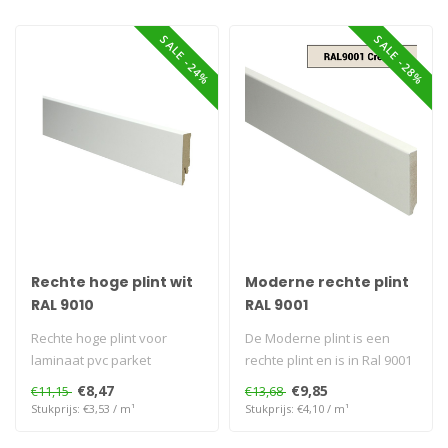
SALE -24%
SALE -28%
Rechte hoge plint wit
Moderne rechte plint
RAL 9010
RAL 9001
Rechte hoge plint voor
De Moderne plint is een
laminaat pvc parket
rechte plint en is in Ral 9001
Voorgelakt en kan direct ..
€8,47
€9,85
€11,15
€13,68
Stukprijs: €3,53 / m¹
Stukprijs: €4,10 / m¹