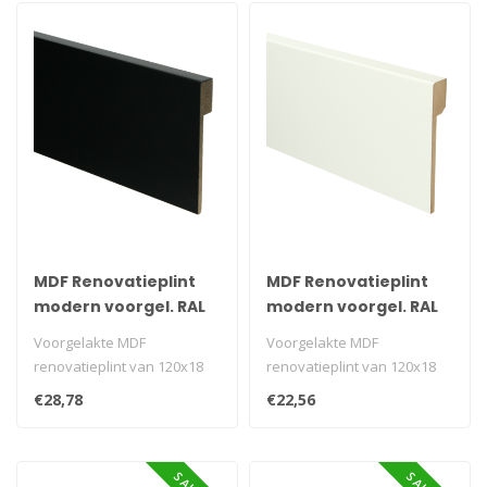
MDF Renovatieplint
MDF Renovatieplint
modern voorgel. RAL
modern voorgel. RAL
9005
9016
Voorgelakte MDF
Voorgelakte MDF
renovatieplint van 120x18
renovatieplint van 120x18
mm in RAL 9005 zwart.
mm in RAL 9016. Ideaal als
€28,78
€22,56
Ideaal als overz..
overzetplin..