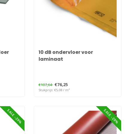
loer
10 dB ondervloer voor
laminaat
€76,25
€107,64
Stukprijs: €5,08 / m²
SALE -29%
SALE -29%