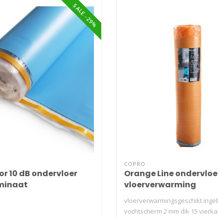
SALE -29%
COPRO
or 10 dB ondervloer
Orange Line ondervloe
minaat
vloerverwarming
vloerverwarmingsgeschikt ing
vochtscherm 2 mm dik 15 vierka