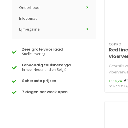
Onderhoud
Inloopmat
Lijm-egaline
COPRO
Zeer grote voorraad
Red lin
Snelle levering
vloerv
Eenvoudig thuisbezorgd
Geschikt v
In heel Nederland en België
vloerverwa
gel..
Scherpste prijzen
€
€116,24
Stukprijs: €7
7 dagen per week open