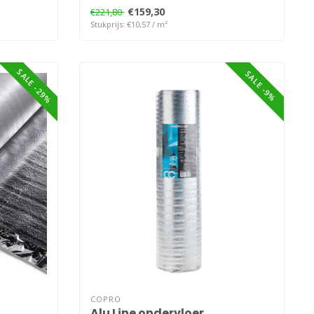
laminaat, pa..
€159,30
€221,80
Stukprijs: €10,57 / m²
SALE -29%
SALE -9%
COPRO
Alu Line ondervloer