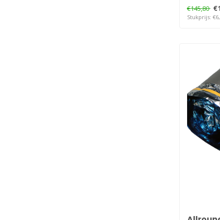
€
€145,80
Stukprijs: €6
Allroun