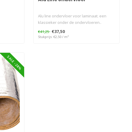
Alu line ondervloer voor laminaat. een
klassieker onder de ondervloeren..
€37,50
€41,25
Stukprijs: €2,50 / m²
SALE -28%