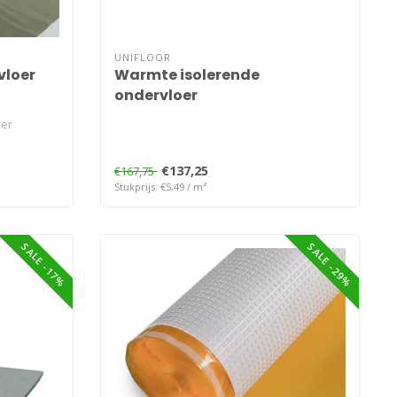
UNIFLOOR
vloer
Warmte isolerende
ondervloer
der
€137,25
€167,75
Stukprijs: €5,49 / m²
SALE -17%
SALE -29%