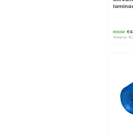
laminaa
€4
€60,84
Stukprijs: €2