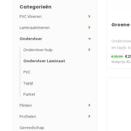
Categorieën
PVC Vloeren
Groene 
Laminaatvloeren
Ondervloer
Ondervloer
en tapijt. 
Ondervloer hulp
€2
€38,99
Ondervloer Laminaat
Stukprijs: €2
PVC
Tapijt
Parket
Plinten
Profielen
Gereedschap