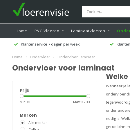
Home
PVC Vloeren
Laminaatvloeren
Onder
Klanten beoordelen ons met een 9,5
Ge
Home
/
Ondervloer
/
Ondervloer Laminaat
Ondervloer voor laminaat
Welke 
Wanneer je la
Prijs
ondervloer di
Min: €
0
Max: €
200
tegenwoordig
onder andere 
Merken
nodig is. Wel
Alle merken
gecombineerd
CoPro