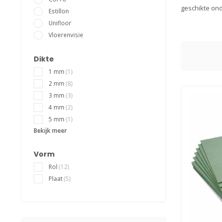
geschikte ond
Estillon
Unifloor
Vloerenvisie
Dikte
1 mm
(1)
2 mm
(8)
3 mm
(3)
4 mm
(2)
5 mm
(1)
Bekijk meer
Vorm
Rol
(12)
Plaat
(5)