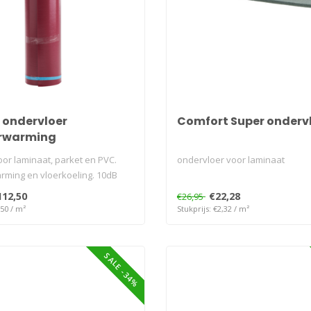
e ondervloer
Comfort Super onderv
erwarming
oor laminaat, parket en PVC.
ondervloer voor laminaat
rming en vloerkoeling. 10dB
112,50
€22,28
€26,95
,50 / m²
Stukprijs: €2,32 / m²
SALE -34%