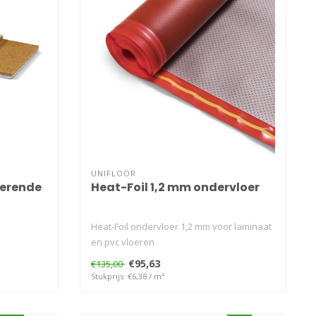
UNIFLOOR
serende
Heat-Foil 1,2 mm ondervloer
Heat-Foil ondervloer 1,2 mm voor laminaat
en pvc vloeren
€95,63
€135,00
Stukprijs: €6,38 / m²