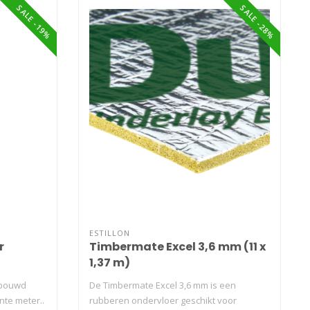
SALE -19%
SALE -28%
ESTILLON
r
Timbermate Excel 3,6 mm (11 x
1,37 m)
ebouwd
De Timbermate Excel 3,6 mm is een
nte meter..
rubberen ondervloer geschikt voor