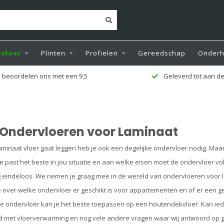
vloer
Plinten
Profielen
Gereedschap
Onder
leverd tot aan de deur
Zeer ruime voorr
Ondervloeren voor Laminaat
minaat vloer gaat leggen heb je ook een degelijke ondervloer nodig. Maar 
e past het beste in jou situatie en aan welke eisen moet de ondervloer vo
 eindeloos. We nemen je graag mee in de wereld van ondervloeren voor 
over welke ondervloer er geschikt is voor appartementen en of er een ge
ke ondervloer kan je het beste toepassen op een houtendekvloer. Kan i
 met vloerverwarming en nog vele andere vragen waar wij antwoord op 