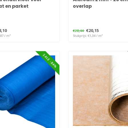
t en parket
overlap
3,10
€20,15
€28,44
,87 / m²
Stukprijs: €1,34 / m²
SALE -84%