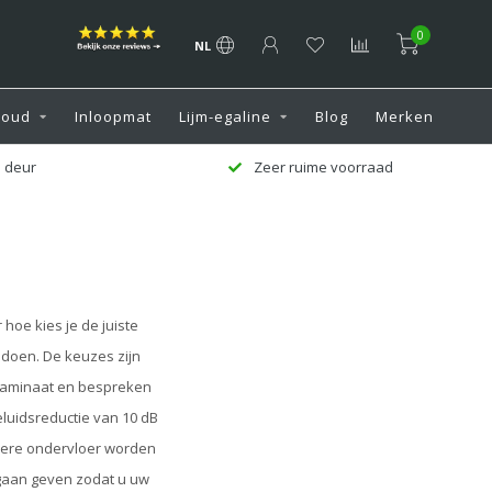
0
NL
houd
Inloopmat
Lijm-egaline
Blog
Merken
aad
Klantenservice 7 dagen per week
hoe kies je de juiste
ldoen. De keuzes zijn
laminaat en bespreken
luidsreductie van 10 dB
edere ondervloer worden
gaan geven zodat u uw