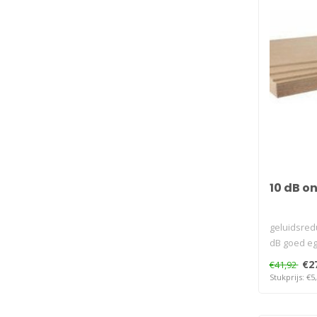
10 dB o
geluidsred
dB goed eg
t..
€2
€41,92
Stukprijs: €5