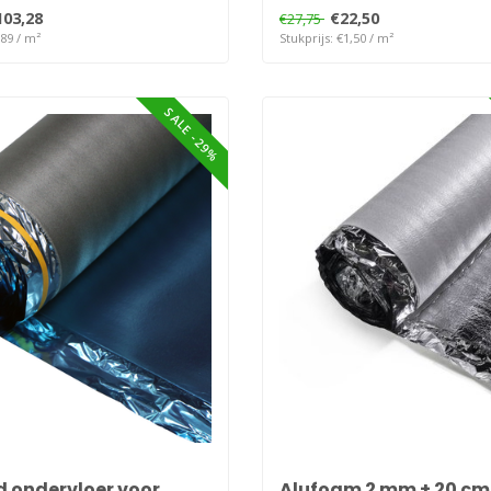
103,28
€22,50
€27,75
,89 / m²
Stukprijs: €1,50 / m²
SALE -29%
d ondervloer voor
Alufoam 2 mm + 20 cm