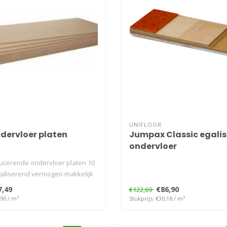
UNIFLOOR
ndervloer platen
Jumpax Classic egali
ondervloer
ucerende ondervloer platen 10
aliserend vermogen makkelijk
7,49
€86,90
€122,69
,90 / m²
Stukprijs: €30,18 / m²