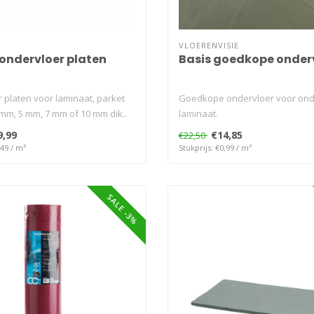
VLOERENVISIE
ondervloer platen
Basis goedkope onder
 platen voor laminaat, parket
Goedkope ondervloer voor on
4 mm, 5 mm, 7 mm of 10 mm dik..
laminaat.
9,99
€14,85
€22,50
,49 / m²
Stukprijs: €0,99 / m²
SALE -3%