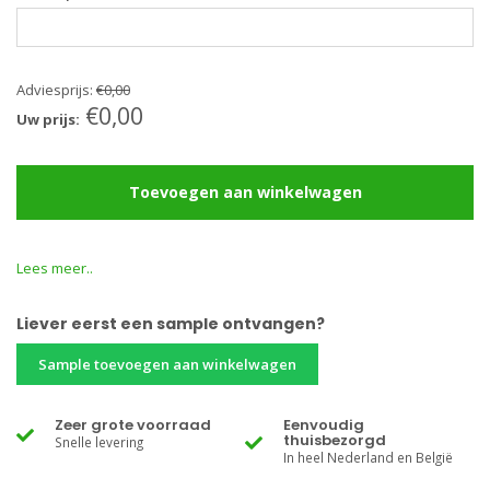
Adviesprijs:
€0,00
€0,00
Uw prijs:
Toevoegen aan winkelwagen
Lees meer..
Liever eerst een sample ontvangen?
Sample toevoegen aan winkelwagen
Zeer grote voorraad
Eenvoudig
thuisbezorgd
Snelle levering
In heel Nederland en België