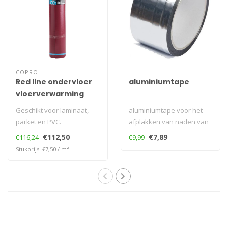
COPRO
Red line ondervloer
aluminiumtape
vloerverwarming
Geschikt voor laminaat,
aluminiumtape voor het
parket en PVC.
afplakken van naden van
vloerverwarming en
de ondervloer
€112,50
€7,89
€116,24
€9,99
vloerkoeling. 10dB gel..
Stukprijs: €7,50 / m²