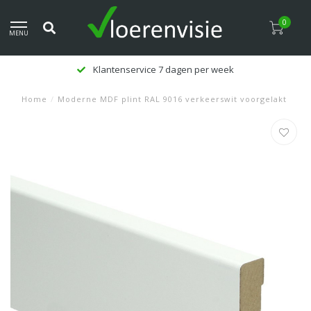
0
MENU
Klantenservice 7 dagen per week
Home
/
Moderne MDF plint RAL 9016 verkeerswit voorgelakt