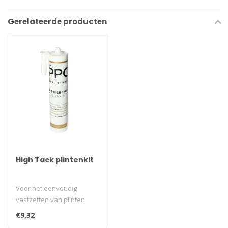
Gerelateerde producten
High Tack plintenkit
Voor het eenvoudig
vastzetten van plinten
zonder boren of
€9,32
schroeven...