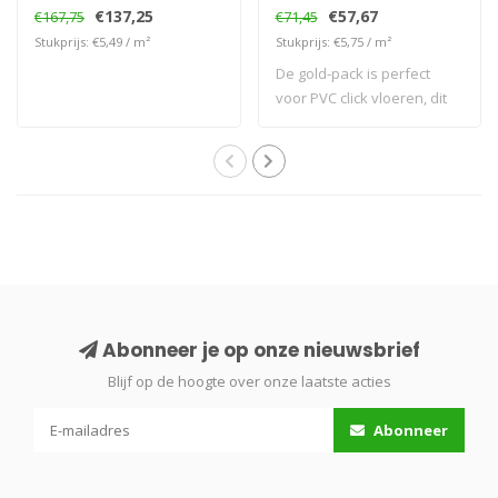
€137,25
€57,67
€167,75
€71,45
Stukprijs: €5,49 / m²
Stukprijs: €5,75 / m²
De gold-pack is perfect
voor PVC click vloeren, dit
komt doo..
Abonneer je op onze nieuwsbrief
Blijf op de hoogte over onze laatste acties
Abonneer