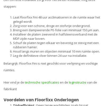
stappen:
Laat Floorfixx Fini 48 uur acclimatiseren in de ruimte waar het
gelegd wordt.
Zorg voor een schone, droge en stofvrije ondergrond.
Breng een dampwerende
PE-folie van minimaal 150 μm
aan.
Installeer de platen zwevend in halfsteensverband met de
MDF-zijde naar boven.
Schuif de platen tegen elkaar en bevestig ze stevig met een
rubberen hamer.
Houd langs muren en objecten minimaal 10 mm ruimte open.
Leg de definitieve vloer binnen 24 uur na installatie.
Belangrijk: Floorfixx Fini is niet geschikt voor verlijming en vochtige
ruimtes.
Hier vind je de
technische specificaties
en de
leginstructie
van de
fabrikant
Voordelen van Floorfixx Onderlagen
Tijdsefficiënt:
Geen lange wachttijden zoals bij nat