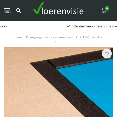
0
MENU
Klanten beoordelen ons met een 9,5
Home
/
Droog egalisatiesysteem voor klik-PVC, vinyl en
tapijt