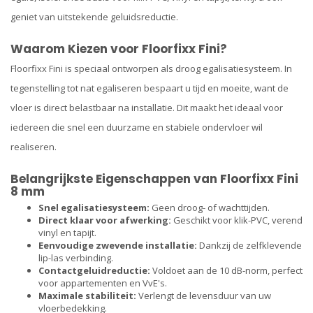
geniet van uitstekende geluidsreductie.
Waarom Kiezen voor Floorfixx Fini?
Floorfixx Fini is speciaal ontworpen als droog egalisatiesysteem. In
tegenstelling tot nat egaliseren bespaart u tijd en moeite, want de
vloer is direct belastbaar na installatie. Dit maakt het ideaal voor
iedereen die snel een duurzame en stabiele ondervloer wil
realiseren.
Belangrijkste Eigenschappen van Floorfixx Fini
8 mm
Snel egalisatiesysteem:
Geen droog- of wachttijden.
Direct klaar voor afwerking:
Geschikt voor klik-PVC, verend
vinyl en tapijt.
Eenvoudige zwevende installatie:
Dankzij de zelfklevende
lip-las verbinding.
Contactgeluidreductie:
Voldoet aan de 10 dB-norm, perfect
voor appartementen en VvE's.
Maximale stabiliteit:
Verlengt de levensduur van uw
vloerbedekking.