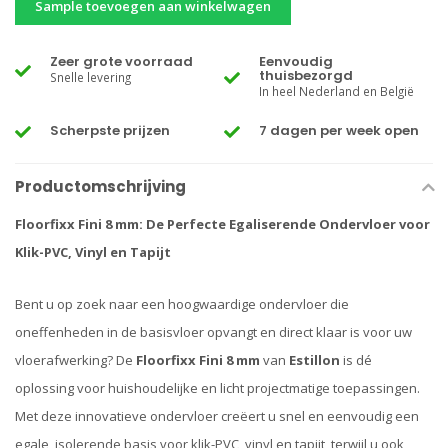
Sample toevoegen aan winkelwagen
Zeer grote voorraad
Eenvoudig
thuisbezorgd
Snelle levering
In heel Nederland en België
Scherpste prijzen
7 dagen per week open
Productomschrijving
Floorfixx Fini 8 mm: De Perfecte Egaliserende Ondervloer voor
Klik-PVC, Vinyl en Tapijt
Bent u op zoek naar een hoogwaardige ondervloer die
oneffenheden in de basisvloer opvangt en direct klaar is voor uw
vloerafwerking? De
Floorfixx Fini 8 mm
van
Estillon
is dé
oplossing voor huishoudelijke en licht projectmatige toepassingen.
Met deze innovatieve ondervloer creëert u snel en eenvoudig een
egale, isolerende basis voor klik-PVC, vinyl en tapijt, terwijl u ook