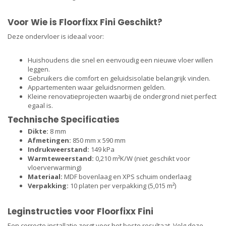
Voor Wie is Floorfixx Fini Geschikt?
Deze ondervloer is ideaal voor:
Huishoudens die snel en eenvoudig een nieuwe vloer willen
leggen.
Gebruikers die comfort en geluidsisolatie belangrijk vinden.
Appartementen waar geluidsnormen gelden.
Kleine renovatieprojecten waarbij de ondergrond niet perfect
egaal is.
Technische Specificaties
Dikte:
8 mm
Afmetingen:
850 mm x 590 mm
Indrukweerstand:
149 kPa
Warmteweerstand:
0,210 m²K/W (niet geschikt voor
vloerverwarming)
Materiaal:
MDF bovenlaag en XPS schuim onderlaag
Verpakking:
10 platen per verpakking (5,015 m²)
Leginstructies voor Floorfixx Fini
Een correcte installatie zorgt voor het beste resultaat. Volg deze