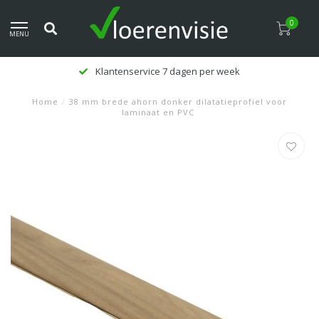
0
MENU
Klantenservice 7 dagen per week
Home
/
38 mm brede ahorn donker dilatatieprofiel voor
laminaat en PVC