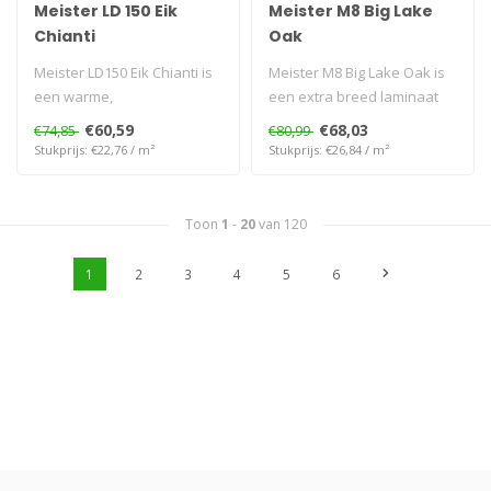
Meister LD 150 Eik
Meister M8 Big Lake
Chianti
Oak
Meister LD150 Eik Chianti is
Meister M8 Big Lake Oak is
een warme,
een extra breed laminaat
waterbestendige
(32,8 cm) in lichte eikenloo..
€60,59
€68,03
€74,85
€80,99
laminaatvloer met natuur..
Stukprijs: €22,76 / m²
Stukprijs: €26,84 / m²
Toon
1
-
20
van 120
1
2
3
4
5
6