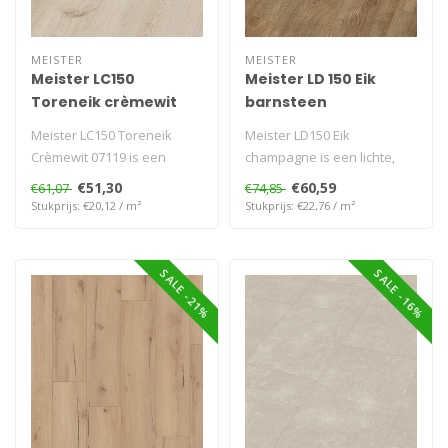
MEISTER
MEISTER
Meister LC150
Meister LD 150 Eik
Toreneik crèmewit
barnsteen
Meister LC150 Toreneik
Meister LD150 Eik
Crèmewit 07119 is een
champagne is een lichte,
lichte, moderne
waterbestendige
€51,30
€60,59
€61,07
€74,85
laminaatvloer met ..
laminaatvloer met nat..
Stukprijs: €20,12 / m²
Stukprijs: €22,76 / m²
SALE -21%
SALE -16%