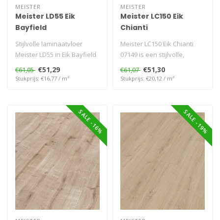
MEISTER
MEISTER
Meister LD55 Eik
Meister LC150 Eik
Bayfield
Chianti
Stijlvolle laminaatvloer
Meister LC150 Eik Chianti
Meister LD55 in Eik Bayfield
07149 is een stijlvolle,
06679 met natuurlijke hout..
donker eiken laminaatvloer
€51,29
€51,30
€61,05
€61,07
me..
Stukprijs: €16,77 / m²
Stukprijs: €20,12 / m²
SALE -16%
SALE -19%