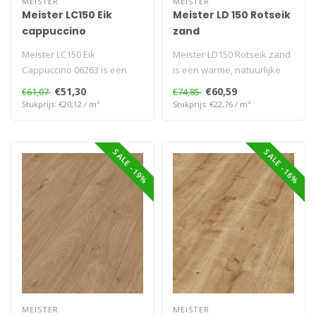
MEISTER
MEISTER
Meister LC150 Eik
Meister LD 150 Rotseik
cappuccino
zand
Meister LC150 Eik
Meister LD150 Rotseik zand
Cappuccino 06263 is een
is een warme, natuurlijke
waterbestendige, krasvaste
laminaatvloer met zandtint...
€51,30
€60,59
€61,07
€74,85
laminaatvlo..
Stukprijs: €20,12 / m²
Stukprijs: €22,76 / m²
SALE -19%
SALE -16%
MEISTER
MEISTER