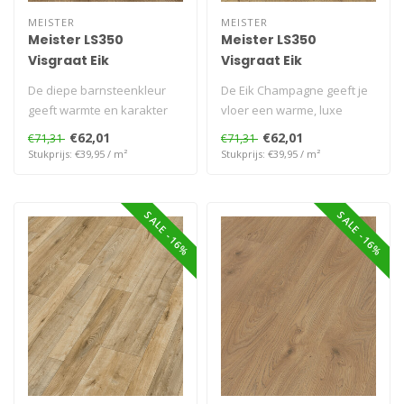
MEISTER
MEISTER
Meister LS350
Meister LS350
Visgraat Eik
Visgraat Eik
Barnsteen
Champagne
De diepe barnsteenkleur
De Eik Champagne geeft je
geeft warmte en karakter
vloer een warme, luxe
aan elke ruimte.
uitstraling. Waterbestendig
€62,01
€62,01
€71,31
€71,31
Waterbestendig..
en k..
Stukprijs: €39,95 / m²
Stukprijs: €39,95 / m²
SALE -16%
SALE -16%