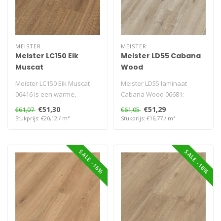
MEISTER
MEISTER
Meister LC150 Eik
Meister LD55 Cabana
Muscat
Wood
Meister LC150 Eik Muscat
Meister LD55 laminaat
06416 is een warme,
Cabana Wood 06681:
waterbestendige en
tropische houtlook,
€51,30
€51,29
€61,07
€61,05
krasvaste lamina..
microvoeg rondom, 7..
Stukprijs: €20,12 / m²
Stukprijs: €16,77 / m²
SALE -16%
SALE -16%