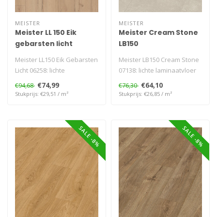
MEISTER
MEISTER
Meister LL 150 Eik
Meister Cream Stone
gebarsten licht
LB150
Meister LL150 Eik Gebarsten
Meister LB150 Cream Stone
Licht 06258: lichte
07138: lichte laminaatvloer
laminaatvloer met uniek
met realistische steenlook..
€74,99
€64,10
€94,68
€76,30
houtdess..
Stukprijs: €29,51 / m²
Stukprijs: €26,85 / m²
SALE -8%
SALE -8%