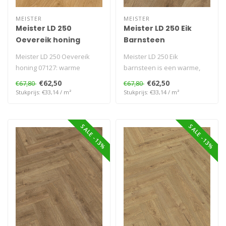
MEISTER
MEISTER
Meister LD 250
Meister LD 250 Eik
Oevereik honing
Barnsteen
Meister LD 250 Oevereik
Meister LD 250 Eik
honing 07127: warme
barnsteen is een warme,
laminaatvloer met brede
karaktervolle laminaatvloer
€62,50
€62,50
€67,80
€67,80
plank, natuu..
met reali..
Stukprijs: €33,14 / m²
Stukprijs: €33,14 / m²
SALE -13%
SALE -13%