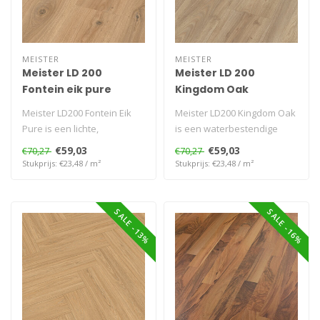
MEISTER
MEISTER
Meister LD 200
Meister LD 200
Fontein eik pure
Kingdom Oak
Meister LD200 Fontein Eik
Meister LD200 Kingdom Oak
Pure is een lichte,
is een waterbestendige
waterbestendige en
laminaatvloer met robuuste
€59,03
€59,03
€70,27
€70,27
krasvaste lamin..
eike..
Stukprijs: €23,48 / m²
Stukprijs: €23,48 / m²
SALE -13%
SALE -16%