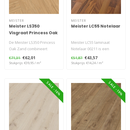
MEISTER
MEISTER
Meister LS350
Meister LC55 Notelaar
Visgraat Princess Oak
Zand
De Meister LS350 Princess
Meister LC55 laminaat
Oak Zand combineert
Notelaar 00211 is een
warme eikentinten met
stijlvolle en duurzame vloer
€62,01
€43,57
€71,31
€51,87
moderne tech..
met war..
Stukprijs: €39,95 / m²
Stukprijs: €14,24 / m²
SALE -16%
SALE -19%