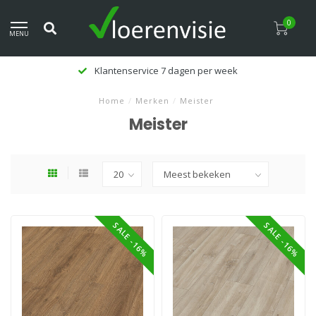
0
MENU
Klantenservice 7 dagen per week
Home
/
Merken
/
Meister
Meister
SALE -16%
SALE -16%