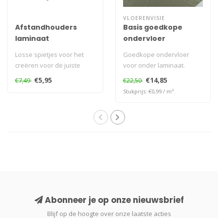
VLOERENVISIE
Afstandhouders
Basis goedkope
laminaat
ondervloer
Losse spietjes voor het
Goedkope ondervloer
creëren voor de juiste
voor onder laminaat.
afstand tijdens het
€5,95
€14,85
€7,49
€22,50
installeren ..
Stukprijs: €0,99 / m²
Abonneer je op onze nieuwsbrief
Blijf op de hoogte over onze laatste acties