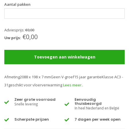
Aantal pakken
Adviesprijs:
€0,00
€0,00
Uw prijs:
Toevoegen aan winkelwagen
Afmeting2088 x 198 x 7 mmGeen V-groef15 jaar garantieKlasse AC3 -
31geschikt voor vloerverwarming
Lees meer..
Zeer grote voorraad
Eenvoudig
thuisbezorgd
Snelle levering
In heel Nederland en België
Scherpste prijzen
7 dagen per week open