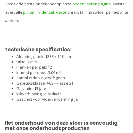
Ontdek de beste ondervloer op onze
ondervloeren pagina.
Meister
levert alle
plinten in identiek decor
om uw laminaatvloer perfect af te
werken.
Technische specificaties:
Afmeting plank: 1288 x 198 mm
Dikte: 7 mm
Planken per pak: 12
Inhoud per doos: 3.06 m²
Aantal zijden V-groef: geen
Gebruiksklasse: AC3 - klasse 31
Garantie: 15 jaar
klikverbinding: Ja Multiclic
Geschikt voor vloerverwarming: Ja
Het onderhoud van deze vloer is eenvoudig
met onze onderhoudsproducten