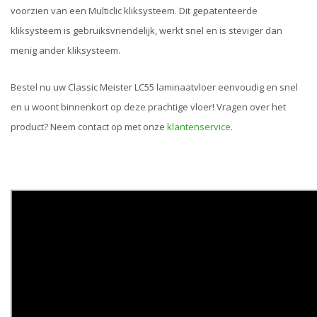
voorzien van een Multiclic kliksysteem. Dit gepatenteerde
kliksysteem is gebruiksvriendelijk, werkt snel en is steviger dan
menig ander kliksysteem.
Bestel nu uw Classic Meister LC55 laminaatvloer eenvoudig en snel
en u woont binnenkort op deze prachtige vloer! Vragen over het
product? Neem contact op met onze
klantenservice
.