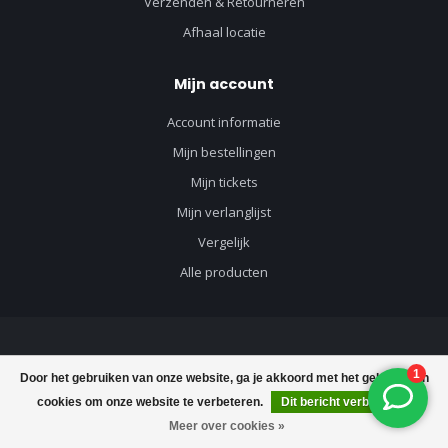
Verzenden & Retourneren
Afhaal locatie
Mijn account
Account informatie
Mijn bestellingen
Mijn tickets
Mijn verlanglijst
Vergelijk
Alle producten
© Copyright 2026 Vloerenvisie voor vloeren en toebehoren - Powered by
Door het gebruiken van onze website, ga je akkoord met het gebruik van
Lightspeed
-
Lightspeed design
by
Dyvelopment
cookies om onze website te verbeteren.
Dit bericht verbergen
€61,11
Toevoegen aan winkelwagen
€70,45
Meer over cookies »