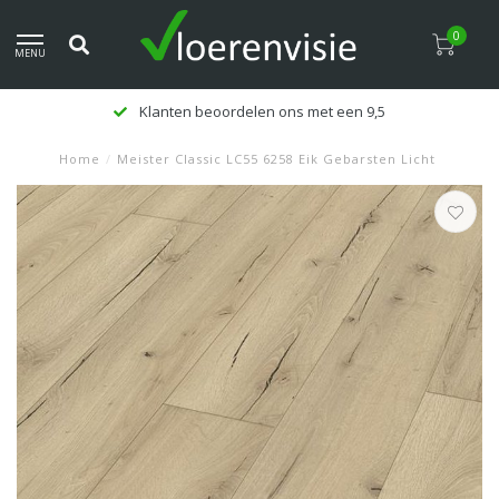
0
MENU
Klanten beoordelen ons met een 9,5
Home
/
Meister Classic LC55 6258 Eik Gebarsten Licht