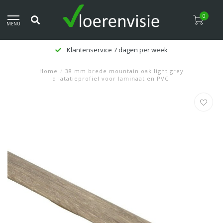
0
MENU
Klantenservice 7 dagen per week
Home
/
38 mm brede mountain oak light grey
dilatatieprofiel voor laminaat en PVC