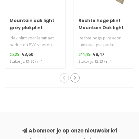
Mountain oak light
Rechte hoge plint
grey plakplint
Mountain Oak light
grey
Plak plint voor laminaat,
Rechte hoge plint voor
parket en PVC vloeren
laminaat pvc parket
€3,60
€8,47
€5,25
€11,15
Stukprijs: €1,50 / m¹
Stukprijs: €3,53 / m¹
Abonneer je op onze nieuwsbrief