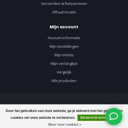
Verzenden & Retourneren
Afhaal locatie
Mijn account
Account informatie
Mijn bestellingen
Mijn tickets
Mijn verlanglijst
Vergelijk
Alle producten
© Copyright 2026 Vloerenvisie voor vloeren en toebehoren - Powered by
Door het gebruiken van onze website, ga je akkoord met het gebruik van
Lightspeed
-
Lightspeed design
by
Dyvelopment
cookies om onze website te verbeteren.
Dit bericht verbergen
€39,90
Toevoegen aan winkelwagen
€50,62
Meer over cookies »