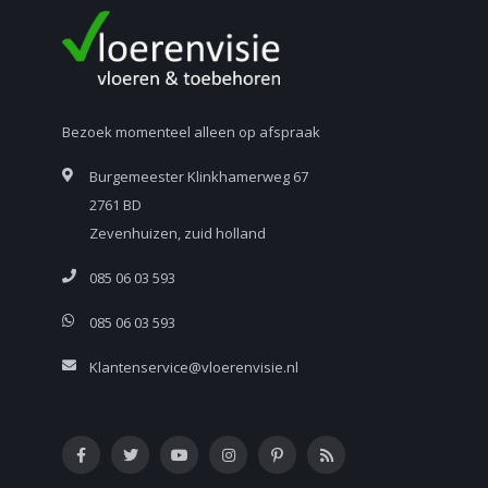
Bezoek momenteel alleen op afspraak
Burgemeester Klinkhamerweg 67
2761 BD
Zevenhuizen, zuid holland
085 06 03 593
085 06 03 593
Klantenservice@vloerenvisie.nl