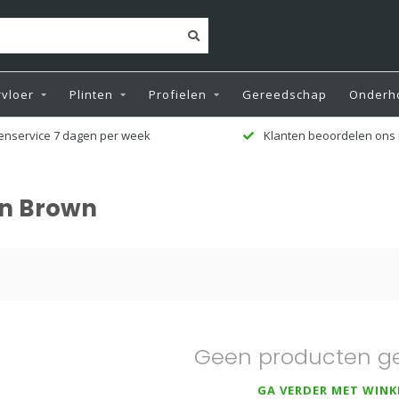
vloer
Plinten
Profielen
Gereedschap
Onderh
enservice 7 dagen per week
Klanten beoordelen ons 
n Brown
Geen producten g
GA VERDER MET WINK