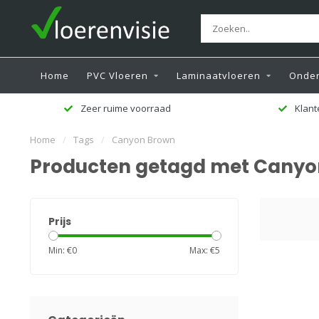
Home
PVC Vloeren
Laminaatvloeren
Onder
Zeer ruime voorraad
Klant
Home
/
Tags
/
Canyon Brown
Producten getagd met Canyo
Prijs
Min: €
0
Max: €
5