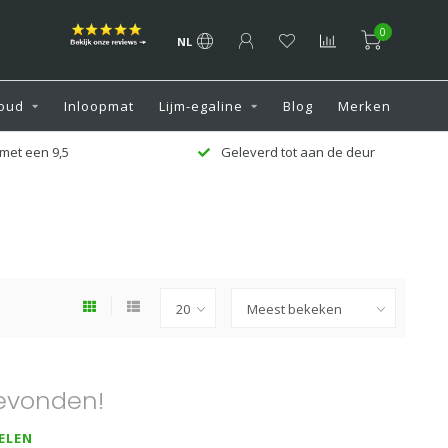
0
NL
oud
Inloopmat
Lijm-egaline
Blog
Merken
met een 9,5
Geleverd tot aan de deur
evonden!
ELEN