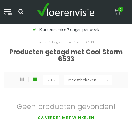
0
MENU
Klantenservice 7 dagen per week
Home
/
Tags
/
Cool Storm 6533
Producten getagd met Cool Storm
6533
Geen producten gevonden!
GA VERDER MET WINKELEN