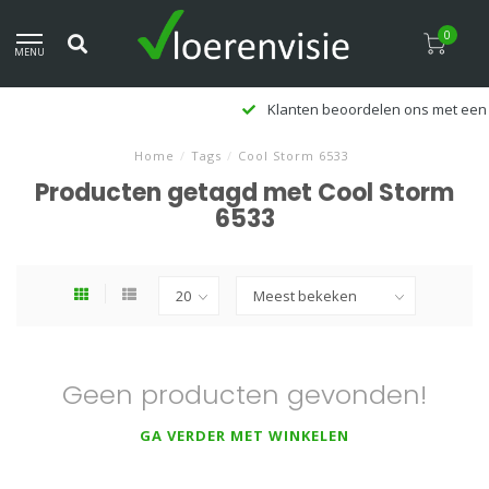
0
MENU
Klanten beoordelen ons met een 9,5
Home
/
Tags
/
Cool Storm 6533
Producten getagd met Cool Storm
6533
Geen producten gevonden!
GA VERDER MET WINKELEN