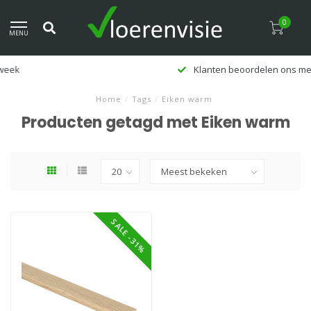
0
MENU
Klanten beoordelen ons met een 9,5
Home
/
Tags
/
Eiken warm
Producten getagd met Eiken warm
SALE -31%