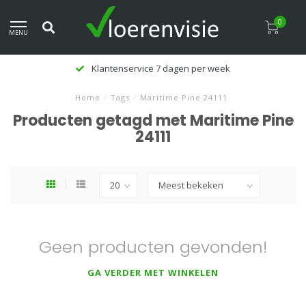
0
MENU
Klantenservice 7 dagen per week
Home
/
Tags
/
Maritime Pine 24111
Producten getagd met Maritime Pine
24111
Geen producten gevonden!
GA VERDER MET WINKELEN