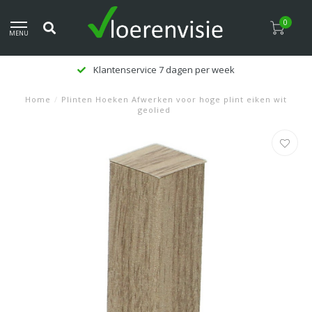
0
MENU
Klantenservice 7 dagen per week
Home
/
Plinten Hoeken Afwerken voor hoge plint eiken wit
geolied