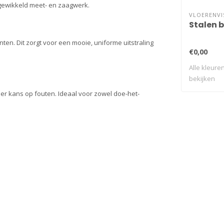
ngewikkeld meet- en zaagwerk.
VLOERENVI
Stalen 
inten. Dit zorgt voor een mooie, uniforme uitstraling
€0,00
Alle kleuren
bekijken
nder kans op fouten. Ideaal voor zowel doe-het-