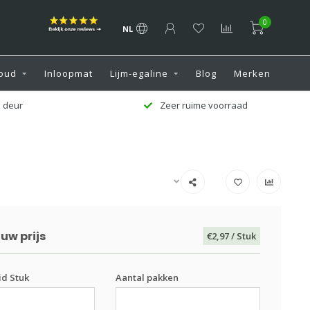
0
NL
oud
Inloopmat
Lijm-egaline
Blog
Merken
Zeer ruime voorraad
Klantenservice 7 
uw prijs
€2,97
/ Stuk
d Stuk
Aantal pakken