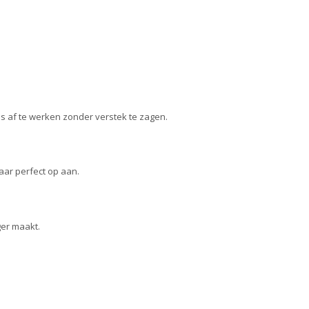
jes af te werken zonder verstek te zagen.
aar perfect op aan.
ger maakt.