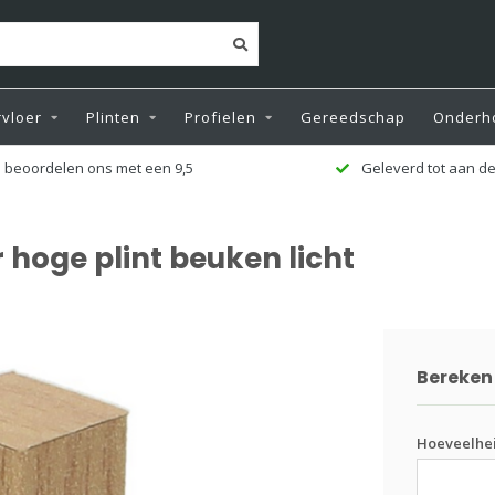
vloer
Plinten
Profielen
Gereedschap
Onderh
Geleverd tot aan de deur
hoge plint beuken licht
Bereken 
Hoeveelhei