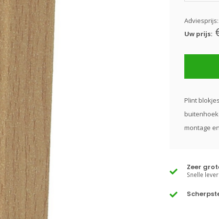
Adviesprijs
Uw prijs:
Plint blokje
buitenhoeke
montage en 
Zeer gro
Snelle lever
Scherpste