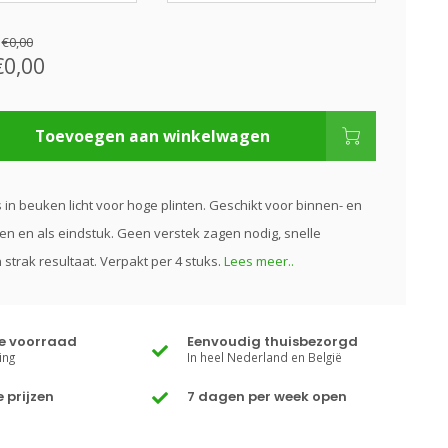
:
€0,00
€0,00
Toevoegen aan winkelwagen
s in beuken licht voor hoge plinten. Geschikt voor binnen- en
n en als eindstuk. Geen verstek zagen nodig, snelle
strak resultaat. Verpakt per 4 stuks.
Lees meer..
te voorraad
Eenvoudig thuisbezorgd
ing
In heel Nederland en België
 prijzen
7 dagen per week open