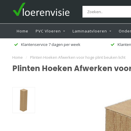
Home
PVC Vloeren
Laminaatvloeren
Onder
agen per week
Klanten beoordelen ons met een 9,5
Home
/
Plinten Hoeken Afwerken voor hoge plint beuken licht
Plinten Hoeken Afwerken voor 