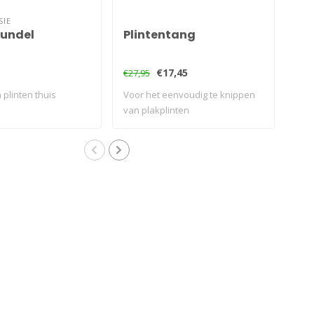
SIE
bundel
Plintentang
Hi
€17,45
€9,
€27,95
 plinten thuis
Voor het eenvoudig te knippen
Voo
van plakplinten
van 