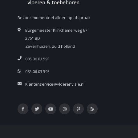
Bezoek momenteel alleen op afspraak
Burgemeester Klinkhamerweg 67
2761 BD
Zevenhuizen, zuid holland
085 06 03 593
085 06 03 593
Klantenservice@vloerenvisie.nl