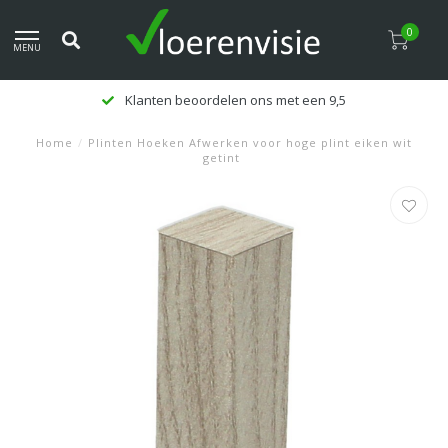
0
MENU
Klanten beoordelen ons met een 9,5
Home
/
Plinten Hoeken Afwerken voor hoge plint eiken wit
getint