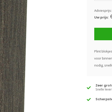
Adviesprijs
Uw prijs:
Plint blokj
voor binnen
nodig, snel
Zeer gro
Snelle lever
Scherpste