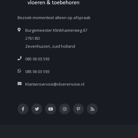
Bezoek momenteel alleen op afspraak
Burgemeester Klinkhamerweg 67
2761 BD
Zevenhuizen, zuid holland
085 06 03 593
085 06 03 593
Klantenservice@vloerenvisie.nl