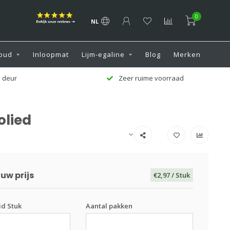
0
NL
oud
Inloopmat
Lijm-egaline
Blog
Merken
 deur
Zeer ruime voorraad
olied
uw prijs
€2,97
/ Stuk
d Stuk
Aantal pakken