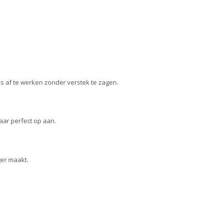
jes af te werken zonder verstek te zagen.
aar perfect op aan.
ger maakt.