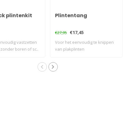
VLO
k plintenkit
Plintentang
St
€17,45
€0,
€27,95
envoudig vastzetten
Voor het eenvoudig te knippen
Alle
 zonder boren of sc..
van plakplinten
bek