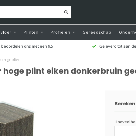
vloer
Plinten
Profielen
Gereedschap
Onderh
 beoordelen ons met een 9,5
Geleverd tot aan de
uin geolied
 hoge plint eiken donkerbruin ge
Bereken 
Hoeveelhei