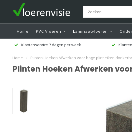
Home
PVC Vloeren
Laminaatvloeren
Onder
Klantenservice 7 dagen per week
Klanten
Home
/
Plinten Hoeken Afwerken voor hoge plint eiken donkerbr
Plinten Hoeken Afwerken voor