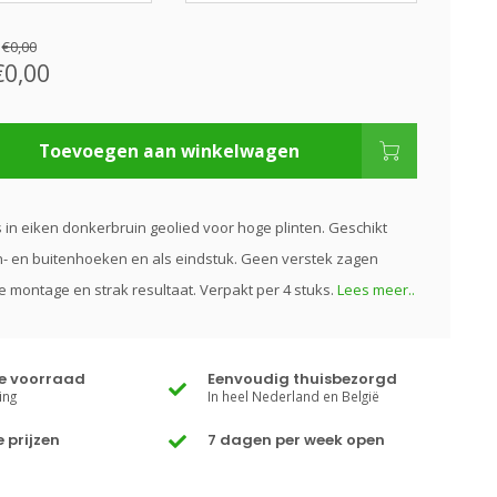
:
€0,00
€0,00
Toevoegen aan winkelwagen
es in eiken donkerbruin geolied voor hoge plinten. Geschikt
- en buitenhoeken en als eindstuk. Geen verstek zagen
le montage en strak resultaat. Verpakt per 4 stuks.
Lees meer..
te voorraad
Eenvoudig thuisbezorgd
ing
In heel Nederland en België
 prijzen
7 dagen per week open