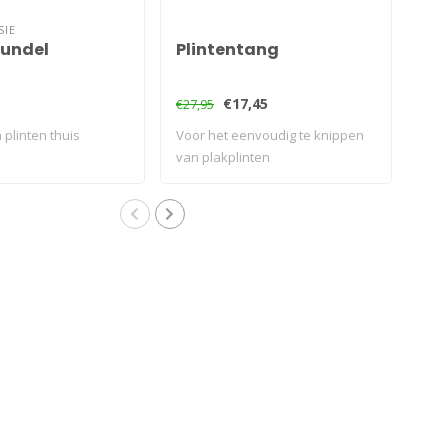
SIE
bundel
Plintentang
Hi
€17,45
€9,
€27,95
 plinten thuis
Voor het eenvoudig te knippen
Voo
van plakplinten
van 