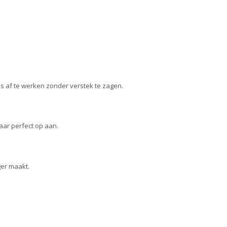
jes af te werken zonder verstek te zagen.
aar perfect op aan.
ger maakt.