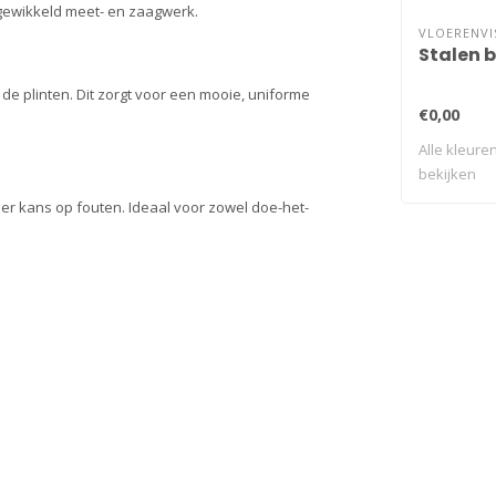
ngewikkeld meet- en zaagwerk.
VLOERENVI
Stalen 
s de plinten. Dit zorgt voor een mooie, uniforme
€0,00
Alle kleuren
bekijken
nder kans op fouten. Ideaal voor zowel doe-het-