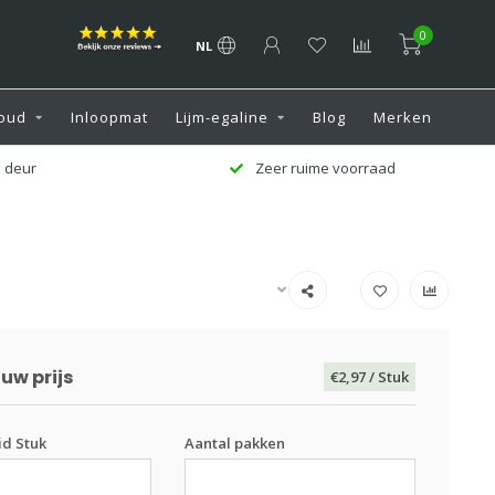
0
NL
oud
Inloopmat
Lijm-egaline
Blog
Merken
 deur
Zeer ruime voorraad
uw prijs
€2,97
/ Stuk
d Stuk
Aantal pakken