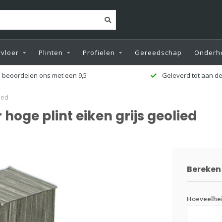
vloer
Plinten
Profielen
Gereedschap
Onderh
 beoordelen ons met een 9,5
Geleverd tot aan de
ied
hoge plint eiken grijs geolied
Bereken 
Hoeveelhei