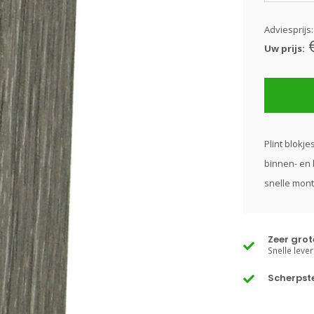
Adviesprijs
Uw prijs:
Plint blokje
binnen- en 
snelle mont
Zeer gro
Snelle lever
Scherpste