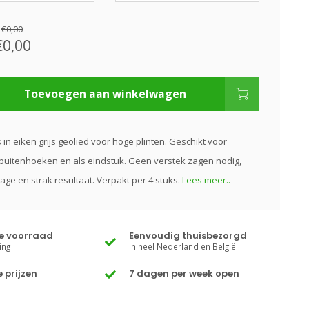
:
€0,00
€0,00
Toevoegen aan winkelwagen
s in eiken grijs geolied voor hoge plinten. Geschikt voor
buitenhoeken en als eindstuk. Geen verstek zagen nodig,
age en strak resultaat. Verpakt per 4 stuks.
Lees meer..
te voorraad
Eenvoudig thuisbezorgd
ing
In heel Nederland en België
 prijzen
7 dagen per week open