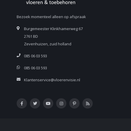
Bezoek momenteel alleen op afspraak
Burgemeester Klinkhamerweg 67
2761 BD
Zevenhuizen, zuid holland
085 06 03 593
085 06 03 593
Klantenservice@vloerenvisie.nl