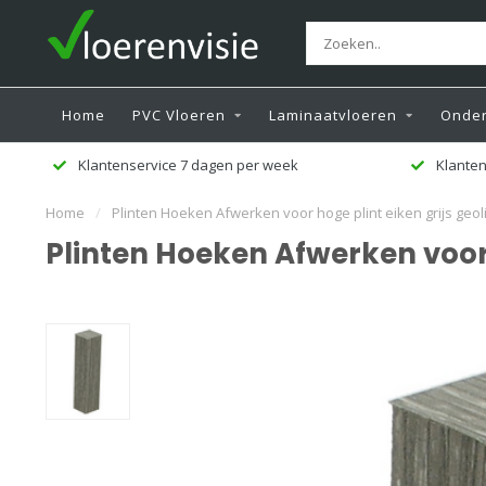
Home
PVC Vloeren
Laminaatvloeren
Onder
Klantenservice 7 dagen per week
Klanten
Home
/
Plinten Hoeken Afwerken voor hoge plint eiken grijs geol
Plinten Hoeken Afwerken voor 