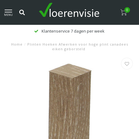
0
MENU
Klantenservice 7 dagen per week
Home
/
Plinten Hoeken Afwerken voor hoge plint canadees
eiken geborsteld