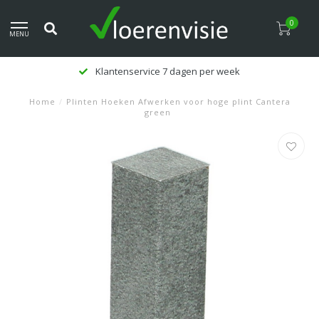
0
MENU
Klantenservice 7 dagen per week
Home
/
Plinten Hoeken Afwerken voor hoge plint Cantera
green