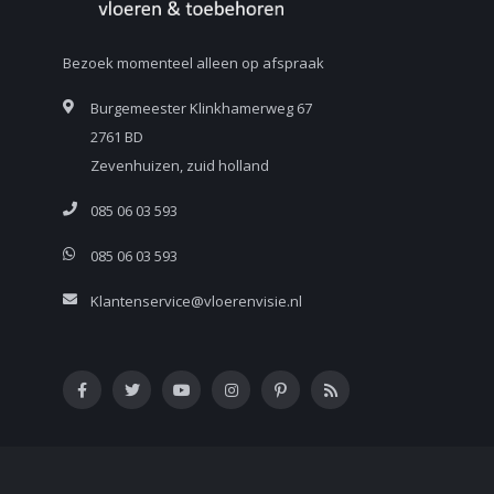
Bezoek momenteel alleen op afspraak
Burgemeester Klinkhamerweg 67
2761 BD
Zevenhuizen, zuid holland
085 06 03 593
085 06 03 593
Klantenservice@vloerenvisie.nl