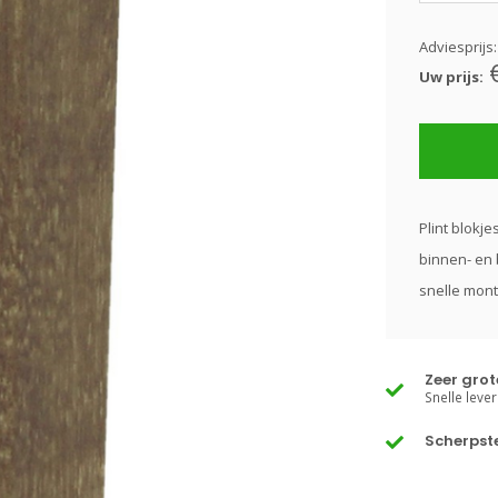
Adviesprijs
Uw prijs:
Plint blokj
binnen- en 
snelle mont
Zeer gro
Snelle lever
Scherpste