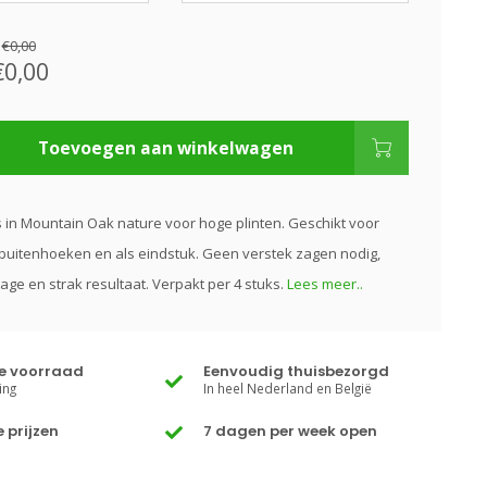
:
€0,00
€0,00
Toevoegen aan winkelwagen
es in Mountain Oak nature voor hoge plinten. Geschikt voor
buitenhoeken en als eindstuk. Geen verstek zagen nodig,
age en strak resultaat. Verpakt per 4 stuks.
Lees meer..
te voorraad
Eenvoudig thuisbezorgd
ing
In heel Nederland en België
 prijzen
7 dagen per week open