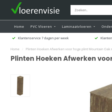
Home
PVC Vloeren
Laminaatvloeren
Onder
Klantenservice 7 dagen per week
Klanten
Home
/
Plinten Hoeken Afwerken voor hoge plint Mountain Oak 
Plinten Hoeken Afwerken voor