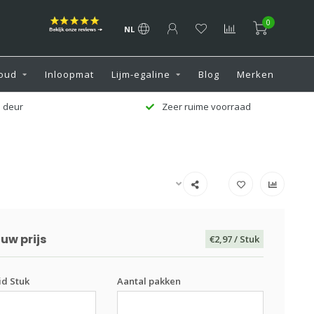
0
NL
oud
Inloopmat
Lijm-egaline
Blog
Merken
 deur
Zeer ruime voorraad
uw prijs
€2,97
/ Stuk
d Stuk
Aantal pakken