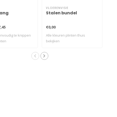
VLOERENVISIE
tang
Stalen bundel
Hi
,45
€0,00
€9,
envoudig te knippen
Alle kleuren plinten thuis
Voo
nten
bekijken
van 