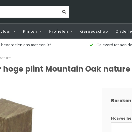
vloer
Plinten
Profielen
Gereedschap
Onderh
 beoordelen ons met een 9,5
Geleverd tot aan de
nature
 hoge plint Mountain Oak nature
Bereken 
Hoeveelhei