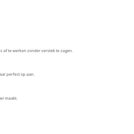
jes af te werken zonder verstek te zagen.
aar perfect op aan.
ger maakt.