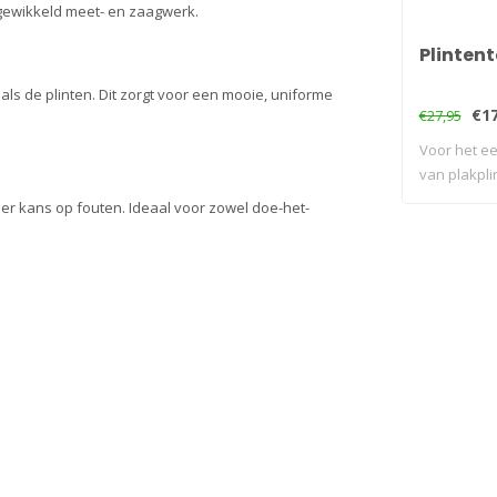
ngewikkeld meet- en zaagwerk.
Plinten
als de plinten. Dit zorgt voor een mooie, uniforme
€17
€27,95
Voor het e
van plakpli
nder kans op fouten. Ideaal voor zowel doe-het-