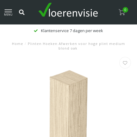
0
MENU
Klantenservice 7 dagen per week
Home
/
Plinten Hoeken Afwerken voor hoge plint medium
blond oak