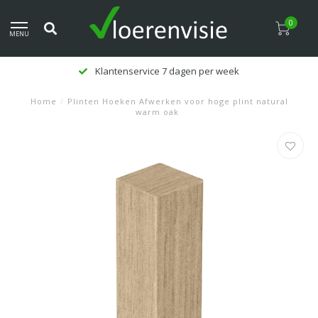
0
MENU
Klantenservice 7 dagen per week
Home
/
Plinten Hoeken Afwerken voor hoge plint natural
warm oak