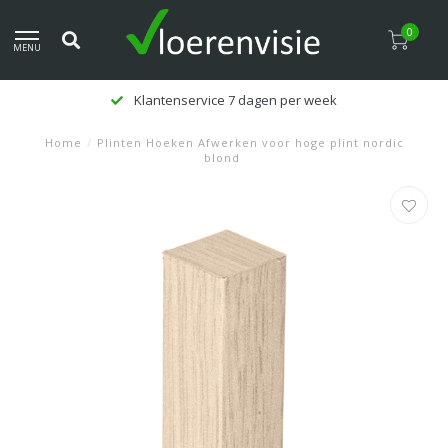
0
MENU
Klantenservice 7 dagen per week
Home
/
Plinten Hoeken Afwerken voor hoge plint nordic
blond