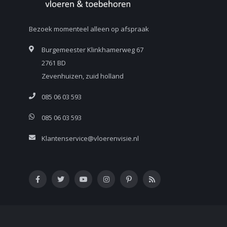
Bezoek momenteel alleen op afspraak
Burgemeester Klinkhamerweg 67
2761 BD
Zevenhuizen, zuid holland
085 06 03 593
085 06 03 593
Klantenservice@vloerenvisie.nl