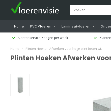
Home
PVC Vloeren
Laminaatvloeren
Onder
Klantenservice 7 dagen per week
Klanten
Home
/
Plinten Hoeken Afwerken voor hoge plint beton wit
Plinten Hoeken Afwerken voor 