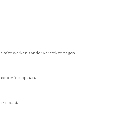
jes af te werken zonder verstek te zagen.
aar perfect op aan.
ger maakt.