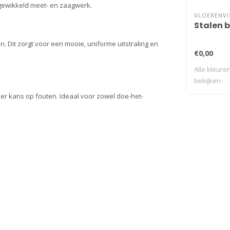
ngewikkeld meet- en zaagwerk.
VLOERENVI
Stalen 
en. Dit zorgt voor een mooie, uniforme uitstraling en
€0,00
Alle kleuren
bekijken
nder kans op fouten. Ideaal voor zowel doe-het-