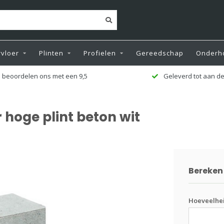
vloer
Plinten
Profielen
Gereedschap
Onderh
 beoordelen ons met een 9,5
Geleverd tot aan de
hoge plint beton wit
Bereken 
Hoeveelhei