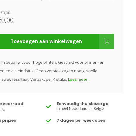
:
€0,00
€0,00
Toevoegen aan winkelwagen
s in beton wit voor hoge plinten. Geschikt voor binnen- en
n en als eindstuk. Geen verstek zagen nodig, snelle
strak resultaat. Verpakt per 4 stuks.
Lees meer..
te voorraad
Eenvoudig thuisbezorgd
ing
In heel Nederland en België
 prijzen
7 dagen per week open