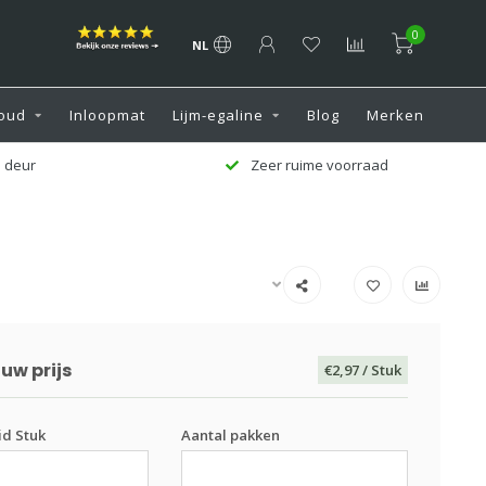
0
NL
oud
Inloopmat
Lijm-egaline
Blog
Merken
 deur
Zeer ruime voorraad
uw prijs
€2,97
/ Stuk
d Stuk
Aantal pakken