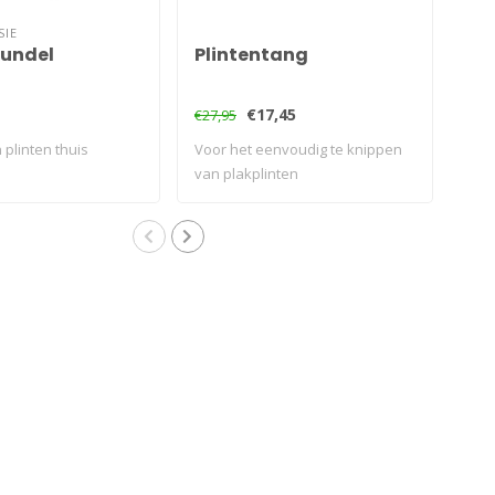
SIE
bundel
Plintentang
Hi
€17,45
€9,
€27,95
 plinten thuis
Voor het eenvoudig te knippen
Voo
van plakplinten
van 