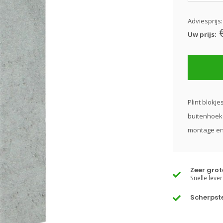
Adviesprijs
Uw prijs:
Plint blokje
buitenhoeke
montage en 
Zeer gro
Snelle lever
Scherpste