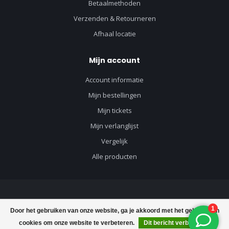
Betaalmethoden
Verzenden & Retourneren
Afhaal locatie
Mijn account
Account informatie
Mijn bestellingen
Mijn tickets
Mijn verlanglijst
Vergelijk
Alle producten
© Copyright 2026 Vloerenvisie voor vloeren en toebehoren - Powered by
Door het gebruiken van onze website, ga je akkoord met het gebruik van
Lightspeed
-
Lightspeed design
by
Dyvelopment
cookies om onze website te verbeteren.
Dit bericht verbergen
FILTERS