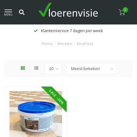
0
MENU
en per week
Klanten beoordelen 
Home
/
Merken
/
Xtrafloor
SALE -20%