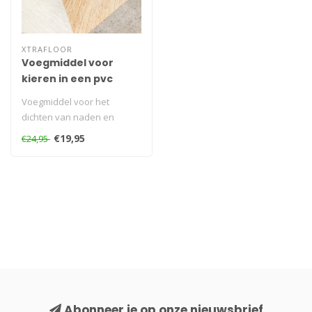
XTRAFLOOR
Voegmiddel voor
kieren in een pvc
vloer
Voegmiddel voor het
dichten van naden en
kieren tussen de panelen in
€19,95
€24,95
een PVC vlo..
Abonneer je op onze nieuwsbrief