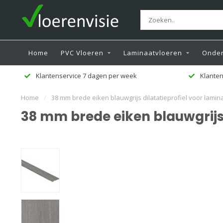
Home
PVC Vloeren
Laminaatvloeren
Onder
Klantenservice 7 dagen per week
Klanten
Home
/
38 mm brede eiken blauwgrijs dilatatieprofiel voor lamin
38 mm brede eiken blauwgrijs 