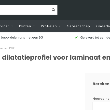
vloer
Plinten
Profielen
Gereedschap
Onderh
 beoordelen ons met een 9,5
Geleverd tot aan de
aat en PVC
dilatatieprofiel voor laminaat e
Bereken 
Hoeveelhe