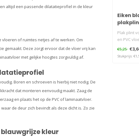
n altijd een passende dilatatieprofiel in de kleur
Eiken bl
plakplin
Plak plint v
en PVC vlo
e vloeren of ruimtes netjes af te werken. Om
ie gemaakt. Deze zorgt ervoor dat de vloer vrij kan
€3,6
€5,25
Stukprijs: €1,
minaatvloer met gelijke hoogtes zorgvuldig af.
latatieprofiel
voudig. Boren en schroeven is hierbij niet nodig. De
lakkracht dat monteren eenvoudig maakt. Zaag de
eerzaag en plaats het op de PVC of laminaatvloer.
l waar de deur zich bevindt als deze dicht is. Zo zie
n blauwgrijze kleur