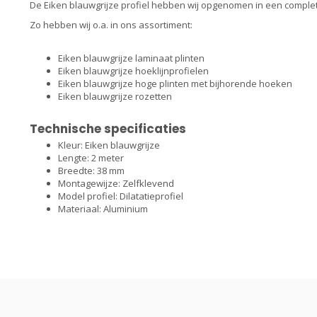
De Eiken blauwgrijze profiel hebben wij opgenomen in een complete
Zo hebben wij o.a. in ons assortiment:
Eiken blauwgrijze laminaat plinten
Eiken blauwgrijze hoeklijnprofielen
Eiken blauwgrijze hoge plinten met bijhorende hoeken
Eiken blauwgrijze rozetten
Technische specificaties
Kleur: Eiken blauwgrijze
Lengte: 2 meter
Breedte: 38 mm
Montagewijze: Zelfklevend
Model profiel: Dilatatieprofiel
Materiaal: Aluminium