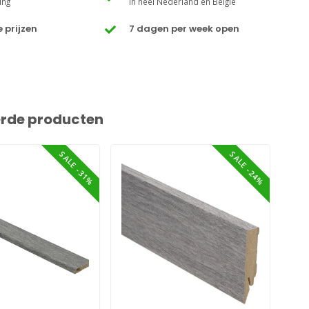
ing
In heel Nederland en België
 prijzen
7 dagen per week open
erde producten
SALE -31%
SALE -24%