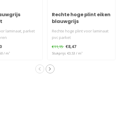
auwgrijs
Rechte hoge plint eiken
Ho
t
blauwgrijs
ei
oor laminaat, parket
Rechte hoge plint voor laminaat
Zel
eren
pvc parket
hoek
blau
0
€8,47
€11,15
€53
50 / m¹
Stukprijs: €3,53 / m¹
Stukp