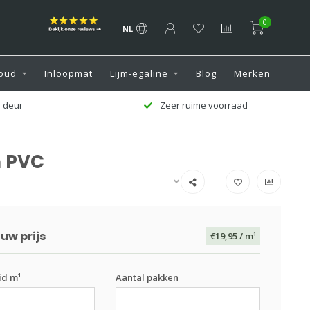
0
NL
oud
Inloopmat
Lijm-egaline
Blog
Merken
 deur
Zeer ruime voorraad
n PVC
uw prijs
€19,95
/ m¹
id m¹
Aantal pakken