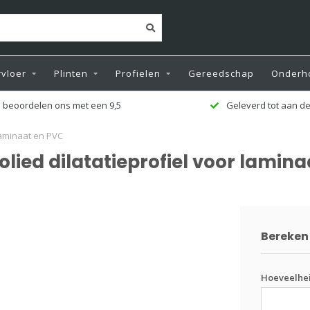
vloer
Plinten
Profielen
Gereedschap
Onderh
 beoordelen ons met een 9,5
Geleverd tot aan de
laminaat en PVC
ied dilatatieprofiel voor lamina
Bereken 
Hoeveelhe