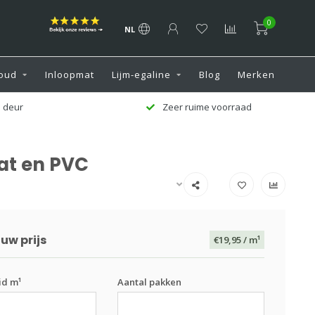
0
NL
oud
Inloopmat
Lijm-egaline
Blog
Merken
 deur
Zeer ruime voorraad
at en PVC
uw prijs
€19,95
/ m¹
id m¹
Aantal pakken