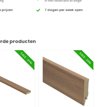
ing
In heel Nederland en België
 prijzen
7 dagen per week open
erde producten
SALE -31%
SALE -24%