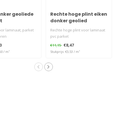
onker geoliede
Rechte hoge plint eiken
Ho
t
donker geolied
ei
oor laminaat, parket
Rechte hoge plint voor laminaat
Zel
eren
pvc parket
hoek
donk
0
€8,47
€11,15
€53
50 / m¹
Stukprijs: €3,53 / m¹
Stukp