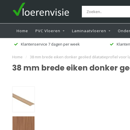
Home
PVC Vloeren
Laminaatvloeren
Onder
Klantenservice 7 dagen per week
Klanten
Home
/
38 mm brede eiken donker geolied dilatatieprofiel voor 
38 mm brede eiken donker geol