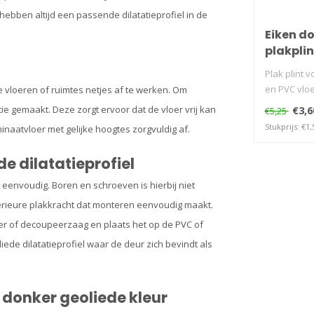
hebben altijd een passende dilatatieprofiel in de
Eiken d
plakplin
Plak plint v
en PVC vlo
e vloeren of ruimtes netjes af te werken. Om
ie gemaakt. Deze zorgt ervoor dat de vloer vrij kan
€3,6
€5,25
Stukprijs: €1,
minaatvloer met gelijke hoogtes zorgvuldig af.
e dilatatieprofiel
 eenvoudig. Boren en schroeven is hierbij niet
erieure plakkracht dat monteren eenvoudig maakt.
zer of decoupeerzaag en plaats het op de PVC of
liede dilatatieprofiel waar de deur zich bevindt als
n donker geoliede kleur