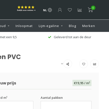
0
NL
oud
Inloopmat
Lijm-egaline
Blog
Merken
met een 9,5
Geleverd tot aan de deur
 en PVC
uw prijs
€19,95
/ m¹
id m¹
Aantal pakken