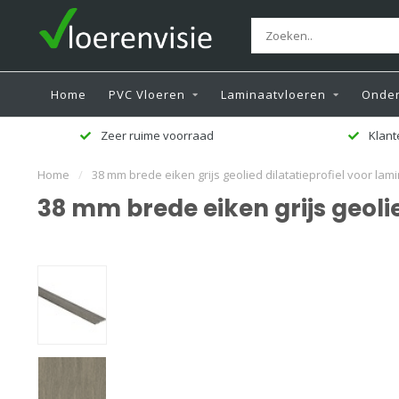
Home
PVC Vloeren
Laminaatvloeren
Onder
Zeer ruime voorraad
Klant
Home
/
38 mm brede eiken grijs geolied dilatatieprofiel voor lam
38 mm brede eiken grijs geoli