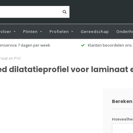
vloer
Plinten
Profielen
Gereedschap
Onderh
enservice 7 dagen per week
Klanten beoordelen ons 
inaat en PVC
ed dilatatieprofiel voor laminaat
Bereken 
Hoeveelhe