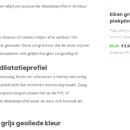
n altijd een passende dilatatieprofiel in de kleur
Eiken gr
plakplin
Plak plint v
en PVC vlo
e vloeren of ruimtes netjes af te werken. Om
ie gemaakt. Deze zorgt ervoor dat de vloer vrij kan
€3,6
€5,25
Stukprijs: €1,
minaatvloer met gelijke hoogtes zorgvuldig af.
dilatatieprofiel
envoudig. Boren en schroeven is hierbij niet nodig.
e plakkracht dat monteren eenvoudig maakt. Zaag
decoupeerzaag en plaats het op de PVC of
de dilatatieprofiel waar de deur zich bevindt als
 grijs geoliede kleur