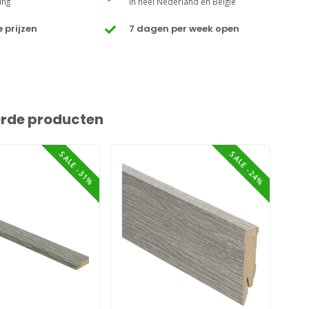
ing
In heel Nederland en België
 prijzen
7 dagen per week open
erde producten
SALE -31%
SALE -24%