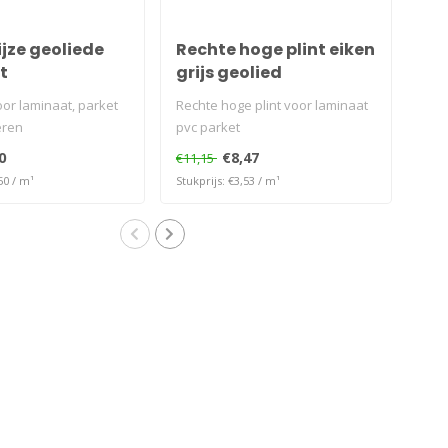
ijze geoliede
Rechte hoge plint eiken
Ho
t
grijs geolied
eik
oor laminaat, parket
Rechte hoge plint voor laminaat
Zel
eren
pvc parket
hoek
grij
0
€8,47
€11,15
€53
50 / m¹
Stukprijs: €3,53 / m¹
Stukp