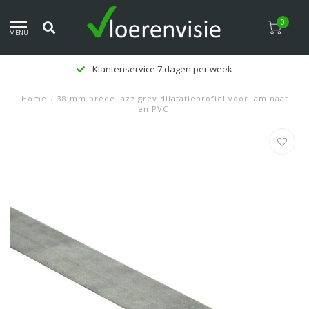
0
MENU
Klantenservice 7 dagen per week
Home
/
38 mm brede jazz grey dilatatieprofiel voor laminaat
en PVC