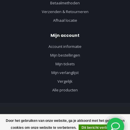
Betaalmethoden
Verzenden & Retourneren
Afhaal locatie
Mijn account
Account informatie
Mijn bestellingen
Mijn tickets
Mijn verlanglijst
Vergelijk
Alle producten
© Copyright 2026 Vloerenvisie voor vloeren en toebehoren - Powered by
Door het gebruiken van onze website, ga je akkoord met het gebruik van
Lightspeed
-
Lightspeed design
by
Dyvelopment
cookies om onze website te verbeteren.
Dit bericht verbergen