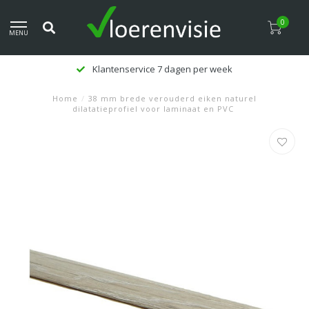
0
MENU
Klantenservice 7 dagen per week
Home
/
38 mm brede verouderd eiken naturel
dilatatieprofiel voor laminaat en PVC