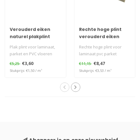
Verouderd eiken
Rechte hoge plint
naturel plakplint
verouderd eiken
naturel
Plak plint voor laminaat,
Rechte hoge plint voor
parket en PVC vloeren
laminaat pvc parket
€3,60
€8,47
€5,25
€11,15
Stukprijs: €1,50 / m¹
Stukprijs: €3,53 / m¹