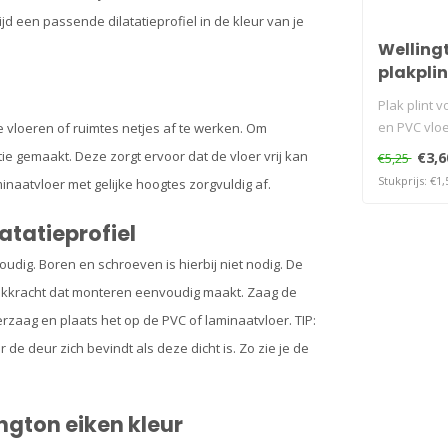
jd een passende dilatatieprofiel in de kleur van je
Welling
plakplin
Plak plint v
en PVC vlo
e vloeren of ruimtes netjes af te werken. Om
ie gemaakt. Deze zorgt ervoor dat de vloer vrij kan
€3,6
€5,25
Stukprijs: €1,
minaatvloer met gelijke hoogtes zorgvuldig af.
atatieprofiel
oudig. Boren en schroeven is hierbij niet nodig. De
lakkracht dat monteren eenvoudig maakt. Zaag de
erzaag en plaats het op de PVC of laminaatvloer. TIP:
r de deur zich bevindt als deze dicht is. Zo zie je de
ington eiken kleur