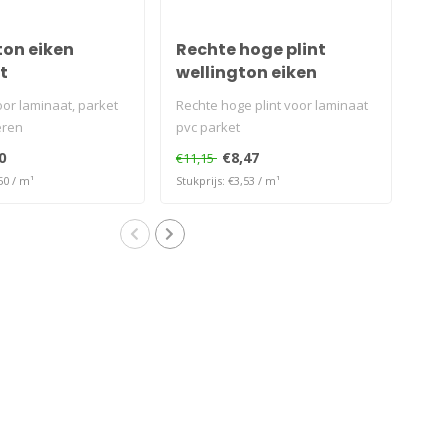
ton eiken
Rechte hoge plint
Ho
t
wellington eiken
we
oor laminaat, parket
Rechte hoge plint voor laminaat
Alum
eren
pvc parket
kleu
lang.
0
€8,47
€11,15
€53
50 / m¹
Stukprijs: €3,53 / m¹
Stukp