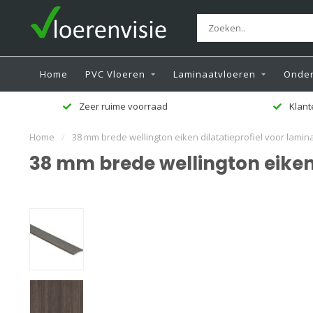
Home
PVC Vloeren
Laminaatvloeren
Onder
Zeer ruime voorraad
Klant
Home
/
38 mm brede wellington eiken dilatatieprofiel voor lamin
38 mm brede wellington eiken 