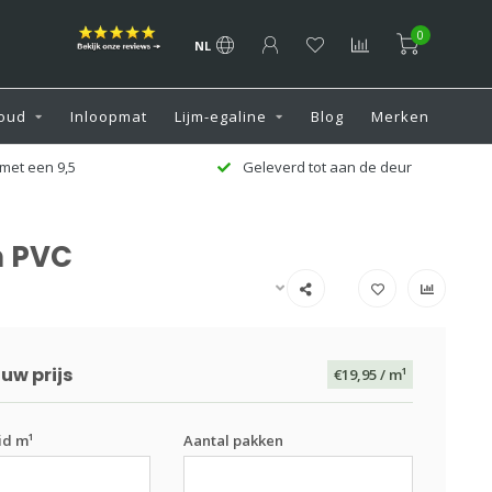
0
NL
oud
Inloopmat
Lijm-egaline
Blog
Merken
met een 9,5
Geleverd tot aan de deur
n PVC
uw prijs
€19,95
/ m¹
id m¹
Aantal pakken