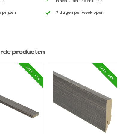
ing
In heel Nederland en België
 prijzen
7 dagen per week open
erde producten
SALE -31%
SALE -24%