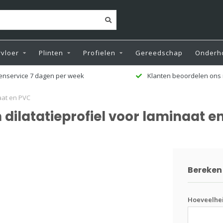
vloer
Plinten
Profielen
Gereedschap
Onderh
enservice 7 dagen per week
Klanten beoordelen ons 
aat en PVC
dilatatieprofiel voor laminaat e
Bereken 
Hoeveelhe