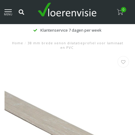
0
MENU
Klantenservice 7 dagen per week
Home
/
38 mm brede xenon dilatatieprofiel voor laminaat
en PVC