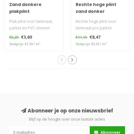
Zand donkere
Rechte hoge plint
plakplint
zand donker
Plak plint voor laminaat,
Rechte hoge plint voor
parket en PVC vloeren
laminaat pvc parket
€3,60
€8,47
€5,25
€11,15
Stukprijs: €1,50 / m¹
Stukprijs: €3,53 / m¹
Abonneer je op onze nieuwsbrief
Blijf op de hoogte over onze laatste acties
Abonneer