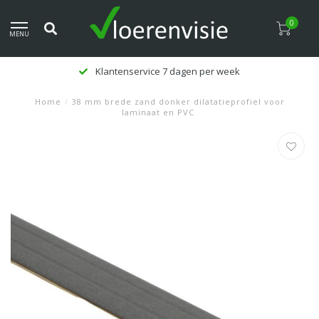
0
MENU
Klantenservice 7 dagen per week
Home
/
38 mm brede zand donker dilatatieprofiel voor
laminaat en PVC