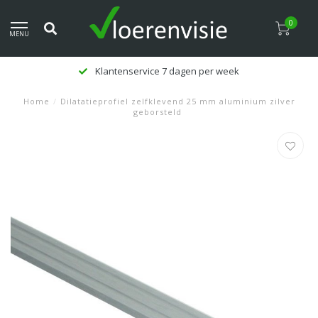
0
MENU
Klantenservice 7 dagen per week
Home
/
Dilatatieprofiel zelfklevend 25 mm aluminium zilver
geborsteld