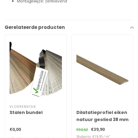
Montagewijze: zelfklevend
Gerelateerde producten
VLOERENVISIE
Stalen bundel
Dilatatieprofiel eiken
natuur geolied 38 mm
€0,00
€39,90
€50,62
Stukprijs: €19,95 / m¹